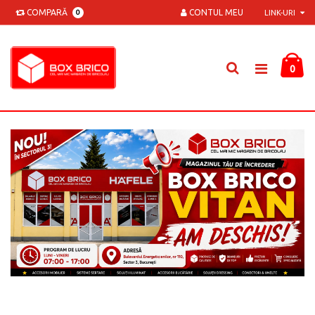
COMPARĂ
CONTUL MEU
0
LINK-URI
0