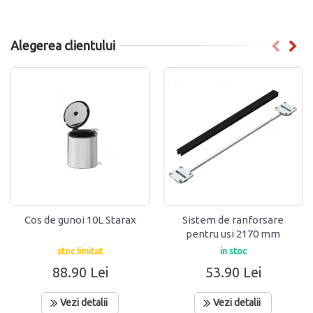
Alegerea clientului
Cos de gunoi 10L Starax
Sistem de ranforsare
pentru usi 2170 mm
Hafele
stoc limitat
in stoc
88.90 Lei
53.90 Lei
Vezi detalii
Vezi detalii