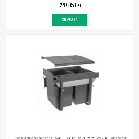
247.05 Lei
CUMPARA
Cos gunoi selectiv PRACTI ECO, 450 mm, 2x20L, antracit