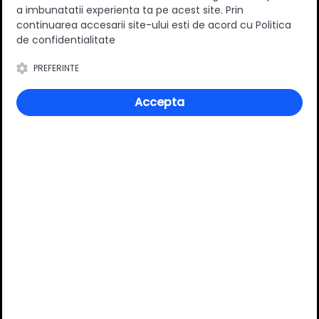
a imbunatatii experienta ta pe acest site. Prin
Scurgator de vase cu doua nivele si organizator, 670mm,
continuarea accesarii site-ului esti de acord cu Politica
inox
de confidentialitate
418.09 Lei
PREFERINTE
CUMPARA
Accepta
UTILITATEA ACCESORIILOR
DE BUCATARIE!
VEZI OFERTA COMPLETA
Accesorii dressing