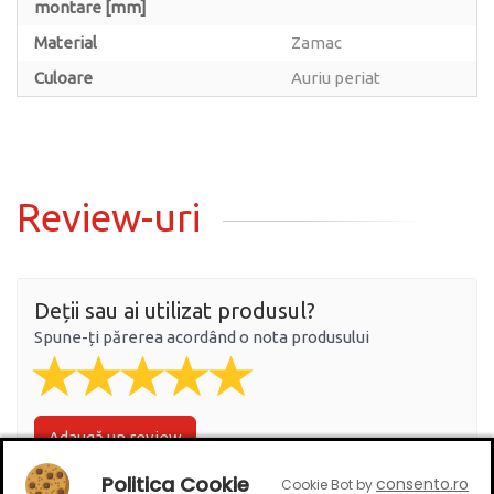
montare [mm]
Material
Zamac
Culoare
Auriu periat
Review-uri
Deții sau ai utilizat produsul?
Spune-ți părerea acordând o nota produsului
Adaugă un review
Politica Cookie
consento.ro
Cookie Bot by