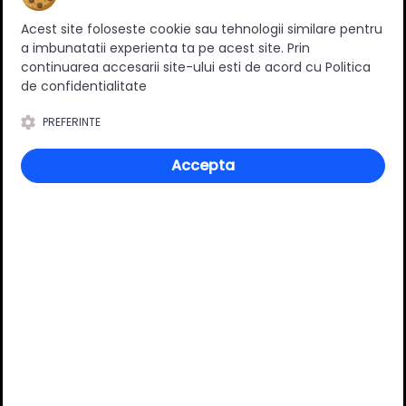
Ratingul general al produsului
Acest site foloseste cookie sau tehnologii similare pentru
a imbunatatii experienta ta pe acest site. Prin
continuarea accesarii site-ului esti de acord cu Politica
de confidentialitate
0
(0 review-uri)
PREFERINTE
Accepta
Întrebări și răspunsuri
Ai o nelămurire?
Pune o întrebare despre produs.
Adaugă întrebarea
VĂ RECOMANDĂM ȘI