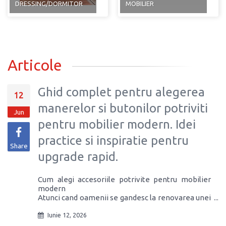
DRESSING/DORMITOR
MOBILIER
Articole
Ghid complet pentru alegerea
12
manerelor si butonilor potriviti
Jun
pentru mobilier modern. Idei
practice si inspiratie pentru
Share
upgrade rapid.
Cum alegi accesoriile potrivite pentru mobilier
modern
Atunci cand oamenii se gandesc la renovarea unei
bucatarii sau la schimbarea mobilierului, cei mai
multi se concentreaza pe fronturi, culoare, blat
Iunie 12, 2026
sau electrocasnice. Totusi, unul dintre cele mai