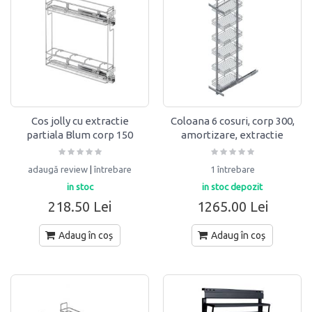
Cos jolly cu extractie
Coloana 6 cosuri, corp 300,
partiala Blum corp 150
amortizare, extractie
STARAX
totala, H 1850-2000,
Starax
adaugă review
|
întrebare
1 întrebare
in stoc
in stoc depozit
218.50 Lei
1265.00 Lei
Adaug în coș
Adaug în coș