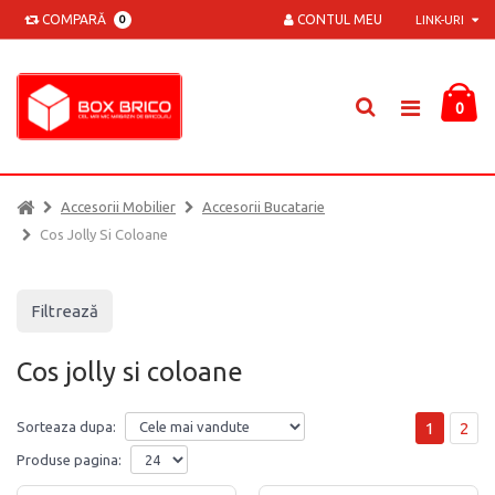
COMPARĂ
CONTUL MEU
0
LINK-URI
0
Accesorii Mobilier
Accesorii Bucatarie
Cos Jolly Si Coloane
Filtrează
Cos jolly si coloane
1
2
Sorteaza dupa:
Produse pagina: