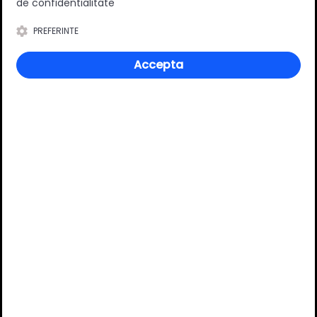
de confidentialitate
PREFERINTE
Accepta
Cos Jolly pentru corp
Cos jolly 3 cosuri reglabile
200mm, glisiera ascunsa,
corp 150 antracit
cromat, Strong
adaugă review
|
întrebare
1 întrebare
in stoc depozit
in stoc depozit
222.90 Lei
450.50 Lei
Adaug în coș
Adaug în coș