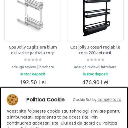
Cos Jolly cu glisiera blum
Cos jolly 3 cosuri reglabile
extractie partiala corp
corp 200 antracit
250mm ENG
adaugă review
|
întrebare
adaugă review
|
întrebare
in stoc depozit
in stoc depozit
192.50 Lei
476.90 Lei
Adaug în coș
Adaug în coș
Politica Cookie
consento.ro
Cookie Bot by
Acest site foloseste cookie sau tehnologii similare pentru
a imbunatatii experienta ta pe acest site. Prin
continuarea accesarii site-ului esti de acord cu Politica