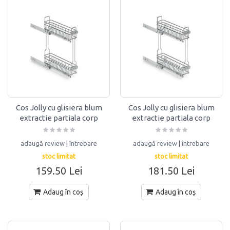
Cos Jolly cu glisiera blum
Cos Jolly cu glisiera blum
extractie partiala corp
extractie partiala corp
150mm ENG
200mm ENG
adaugă review
|
întrebare
adaugă review
|
întrebare
stoc limitat
stoc limitat
159.50 Lei
181.50 Lei
Adaug în coș
Adaug în coș