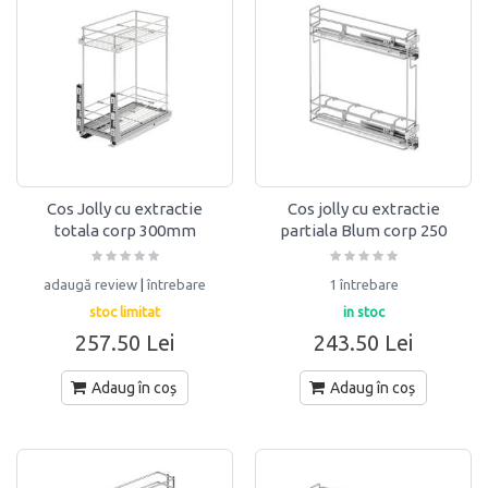
Cos Jolly cu extractie
Cos jolly cu extractie
totala corp 300mm
partiala Blum corp 250
Hafele
STARAX
adaugă review
|
întrebare
1 întrebare
stoc limitat
in stoc
257.50 Lei
243.50 Lei
Adaug în coș
Adaug în coș