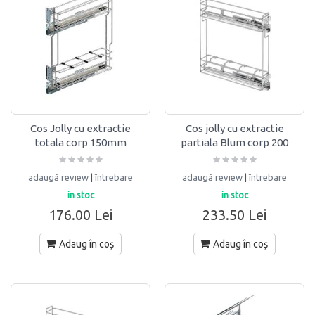
Cos Jolly cu extractie
Cos jolly cu extractie
totala corp 150mm
partiala Blum corp 200
Hafele
STARAX
adaugă review
|
întrebare
adaugă review
|
întrebare
in stoc
in stoc
176.00 Lei
233.50 Lei
Adaug în coș
Adaug în coș