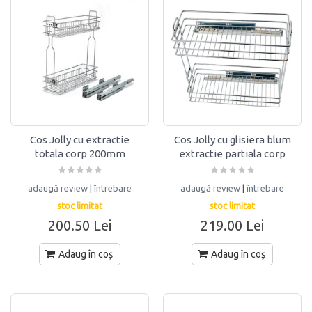
Cos Jolly cu extractie
Cos Jolly cu glisiera blum
totala corp 200mm
extractie partiala corp
Hafele
300mm ENG
adaugă review
|
întrebare
adaugă review
|
întrebare
stoc limitat
stoc limitat
200.50 Lei
219.00 Lei
Adaug în coș
Adaug în coș