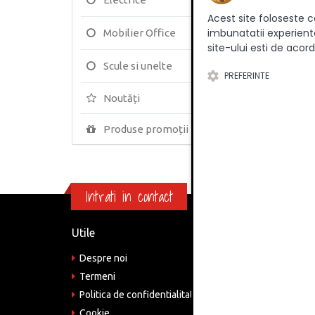
Acest site foloseste c
imbunatatii experienta
Mobilier Office
site-ului esti de acord
Scule si unelte
PREFERINTE
PANOU
Noutăți
Produse promoții
Intrati in contact
Utile
Informa
Despre noi
Adre
Bucu
Termeni
Politica de confidentialitate
Tele
075
Cookie