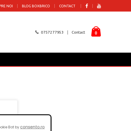
PRE NOI
BLOG BOXBRICO
CONTACT
0757277953
Contact
0
consento.ro
okie Bot by