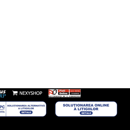
l:
nzi@boxbrico.ro
7448842