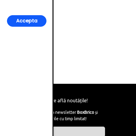
Accepta
Fii primul care află noutățile!
Abonează-te la newsletter
BoxBrico
și
află de reducerile cu timp limitat!