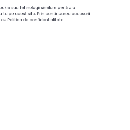
ookie sau tehnologii similare pentru a
 ta pe acest site. Prin continuarea accesarii
 cu Politica de confidentialitate
RI DECORATIVE
CANTURI ABS SI ADEZIVI
ții contact
Urmăriți-ne
Facebook
să:
resti, Sos Morarilor, nr 4B, Bloc L
Instagram
fon:
7277953
Youtube