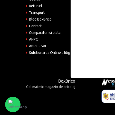
Retururi
Emai
come
Transport
Blog BoxBrico
CIF:
RO4
Contact
Cumparaturi si plata
ANPC
ANPC - SAL
Solutionarea Online a litigiilor
BoxBrico
Cel mai mic magazin de bricolaj