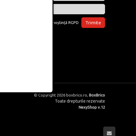
Trimite
Am luat la cunoștință
RGPD
© Copyright 2026
boxbrico.ro
,
BoxBrico
Toate drepturile rezervate
NexyShop v.12