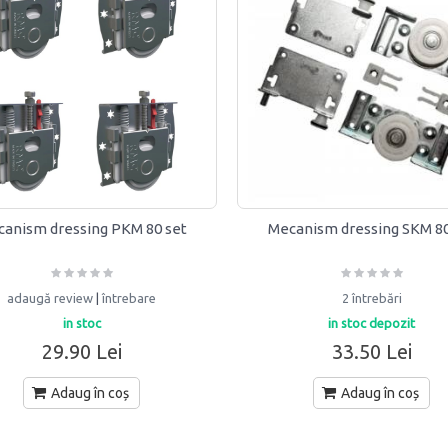
anism dressing PKM 80 set
Mecanism dressing SKM 80
adaugă review
|
întrebare
2 întrebări
in stoc
in stoc depozit
29.90 Lei
33.50 Lei
Adaug în coș
Adaug în coș