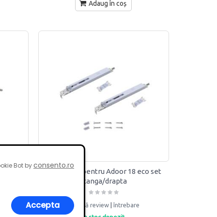
Adaug în coș
consento.ro
okie Bot by
 18 eco
Amortizor pentru Adoor 18 eco set
stanga/drapta
Accepta
adaugă review
|
întrebare
in stoc depozit