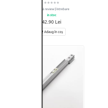
adaugă review
|
întrebare
in stoc
42.90 Lei
Adaug în coș