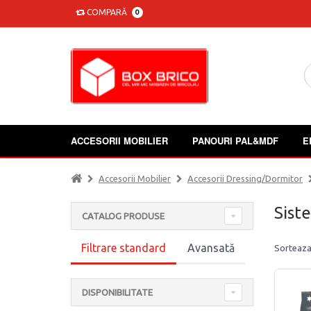
COMPARĂ
0
ACCESORII MOBILIER
PANOURI PAL&MDF
E
Accesorii Mobilier
Accesorii Dressing/dormitor
Sist
CATALOG PRODUSE
Filtrare standard
Avansată
Sorteaza
DISPONIBILITATE