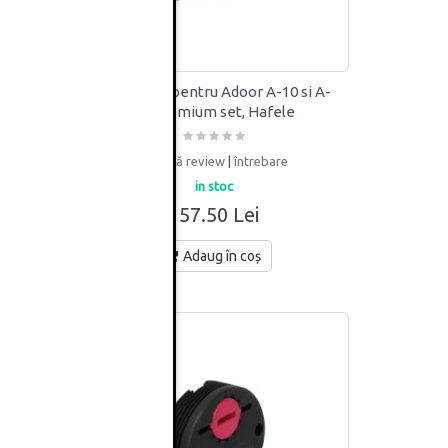
ntru
Amortizor pentru Adoor A-10 si A-
e
18 Premium set, Hafele
adaugă review
|
întrebare
in stoc
157.50 Lei
Adaug în coș