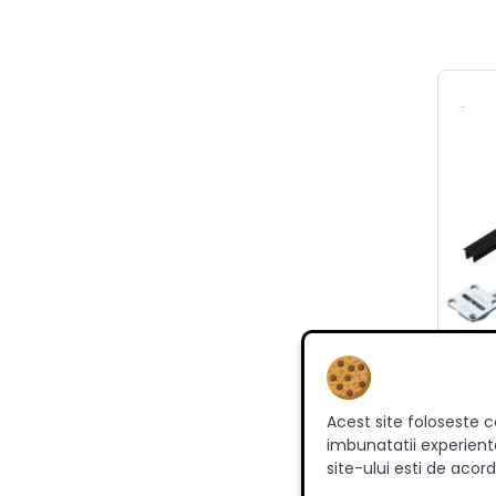
Sis
Acest site foloseste c
imbunatatii experienta
site-ului esti de acord