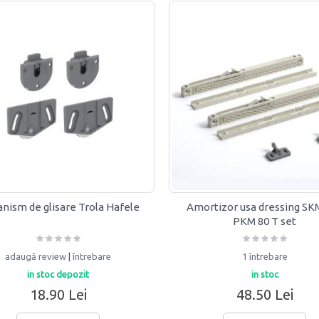
nism de glisare Trola Hafele
Amortizor usa dressing SKM
PKM 80 T set
adaugă review
|
întrebare
1 întrebare
in stoc depozit
in stoc
18.90 Lei
48.50 Lei