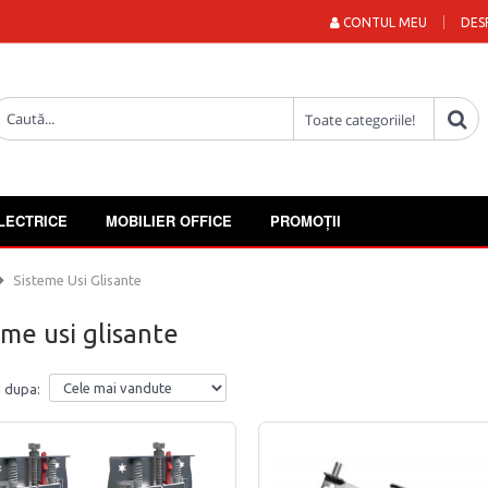
CONTUL MEU
DES
LECTRICE
MOBILIER OFFICE
PROMOȚII
Sisteme Usi Glisante
eme usi glisante
 dupa: