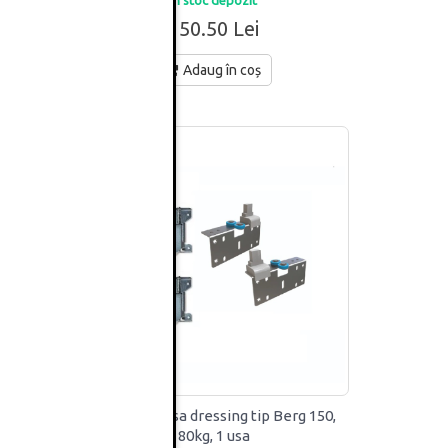
150.50 Lei
Adaug în coș
 set
Mecanism usa dressing tip Berg 150,
80kg, 1 usa