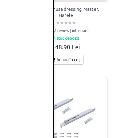
set
Amortizor usa dressing, Master,
Hafele
adaugă review
|
întrebare
in stoc depozit
148.90 Lei
Adaug în coș