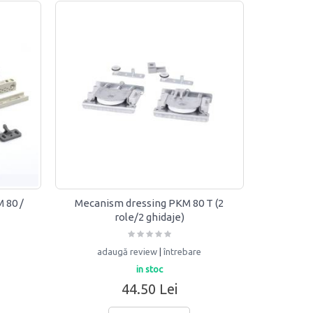
 80 /
Mecanism dressing PKM 80 T (2
role/2 ghidaje)
adaugă review
|
întrebare
in stoc
44.50 Lei