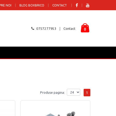
PRE NOI
BLOG BOXBRICO
CONTACT
0757277953
Contact
0
1
Produse pagina: