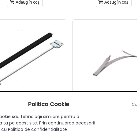
Adaug în coș
Adaug în coș
Politica Cookie
Co
tem de ranforsare pentru usi
Opritor metalic pentru Adoor
2170 mm Hafele
ookie sau tehnologii similare pentru a
 ta pe acest site. Prin continuarea accesarii
 cu Politica de confidentialitate
adaugă review
|
întrebare
adaugă review
|
întrebare
in stoc
in stoc depozit