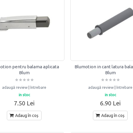
otion pentru balama aplicata
Blumotion in cant latura bal
Blum
Blum
adaugă review
|
întrebare
adaugă review
|
întrebare
in stoc
in stoc
7.50 Lei
6.90 Lei
Adaug în coș
Adaug în coș