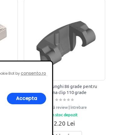
consento.ro
okie Bot by
Blum
Limitator unghi 86 grade pentru
balama clip 110 grade
Accepta
adaugă review
|
întrebare
in stoc depozit
2.20 Lei