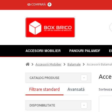
COMPARĂ
0
ACCESORII MOBILIER
PANOURI PAL&MDF
E
Accesorii Mobilier
Balamale
Accesorii Balama
Acce
CATALOG PRODUSE
Filtrare standard
Avansată
Sorteaza
DISPONIBILITATE