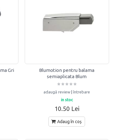
ama Gri
Blumotion pentru balama
semiaplicata Blum
adaugă review
|
întrebare
in stoc
10.50 Lei
Adaug în coș