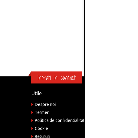
110/3
Intrati in contact
Utile
Informa
Despre noi
Adre
Bucu
Termeni
Politica de confidentialitate
Tele
075
Cookie
Retururi
Emai