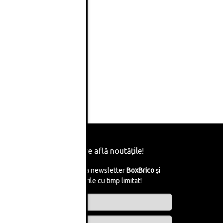
Fii primul care află noutățile!
Abonează-te la newsletter
BoxBrico
și
află de reducerile cu timp limitat!