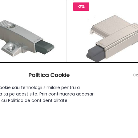
-2%
Politica Cookie
Co
ookie sau tehnologii similare pentru a
tion cu placuta adaptare H-25
Blumotion balama 170° 
 ta pe acest site. Prin continuarea accesarii
Blum
 cu Politica de confidentialitate
adaugă review
|
întrebare
adaugă review
|
întrebare
in stoc
in stoc
11.20 Lei
12.90 Lei
11.00 Lei