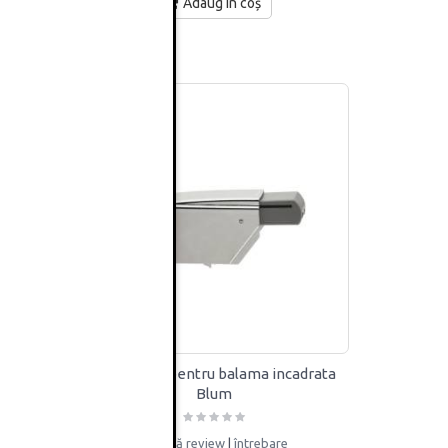
Adaug în coș
talla
Blumotion pentru balama incadrata
H±2 mm,
Blum
adaugă review
|
întrebare