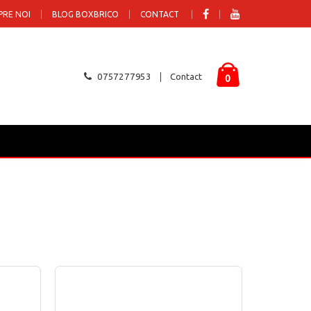
PRE NOI
BLOG BOXBRICO
CONTACT
0757277953
Contact
0