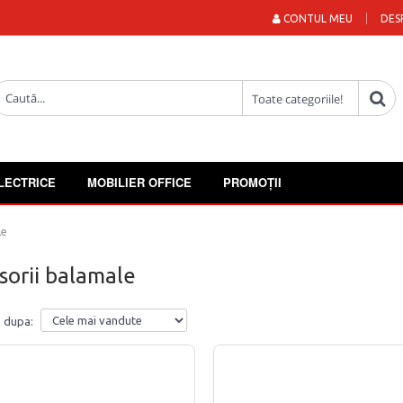
CONTUL MEU
DES
LECTRICE
MOBILIER OFFICE
PROMOȚII
le
sorii balamale
 dupa: