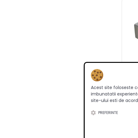
Acest site foloseste c
Blumo
imbunatatii experienta
site-ului esti de acord
PREFERINTE