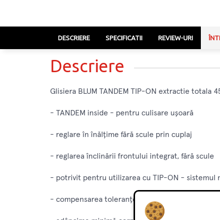
DESCRIERE
SPECIFICATII
REVIEW-URI
ÎNT
Descriere
Glisiera BLUM TANDEM TIP-ON extractie totala
- TANDEM inside - pentru culisare ușoară
- reglare în înălțime fără scule prin cuplaj
- reglarea înclinării frontului integrat, fără scule
- potrivit pentru utilizarea cu TIP-ON - sistemu
- compensarea toleranței lateral și în adâncime