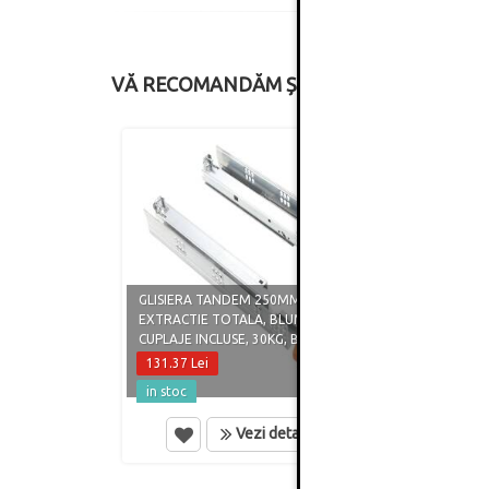
VĂ RECOMANDĂM ȘI
GLISIERA TANDEM 250MM,
GLISI
EXTRACTIE TOTALA, BLUMOTION,
EXTRA
CUPLAJE INCLUSE, 30KG, BLUM
CUPLA
131.37 Lei
65.90
in stoc
in st
Vezi detalii