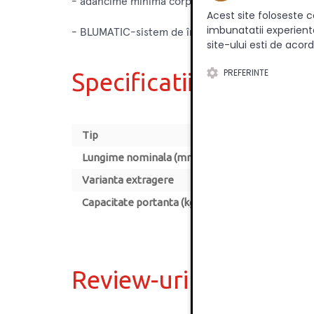
- adâncime minimă corp interior = lungime nomi
Acest site foloseste c
imbunatatii experienta
- BLUMATIC-sistem de închidere automată
site-ului esti de acord
PREFERINTE
Specificatii
Tip
Lungime nominala (mm)
Varianta extragere
Capacitate portanta (kg)
Review-uri