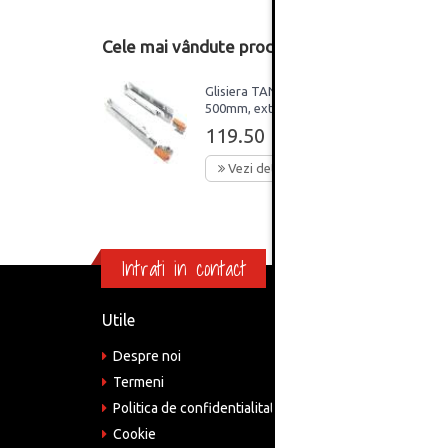
Cele mai vândute produse din această catego
Glisiera TANDEM
500mm, extractie totala,
blumotion, cuplaje
119.50 Lei
incluse, 30kg, Blum
Vezi detalii
Intrati in contact
Utile
Informa
Despre noi
Adre
Bucu
Termeni
Politica de confidentialitate
Tele
075
Cookie