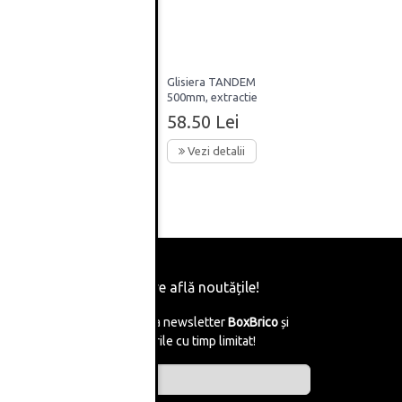
Glisiera TANDEM
500mm, extractie
uplaje
partiala, blumotion,
58.50 Lei
m
cuplaje incluse, 30kg,
Blum
Vezi detalii
Fii primul care află noutățile!
Abonează-te la newsletter
BoxBrico
și
află de reducerile cu timp limitat!