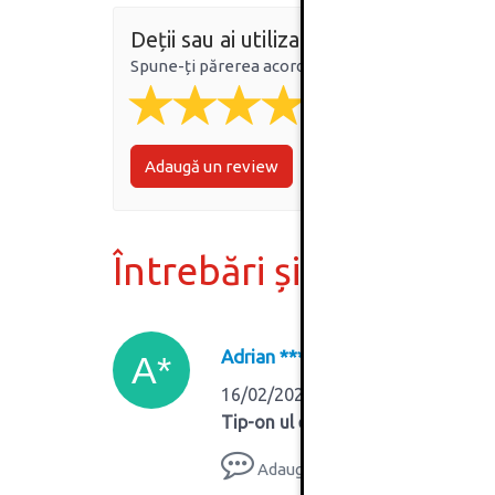
Deții sau ai utilizat produsul?
Spune-ți părerea acordând o nota produsului
Adaugă un review
Întrebări și răspunsur
Adrian ***
A*
16/02/2025
Tip-on ul este inclus in pachet? sa
Adauga răspuns
Vezi răs