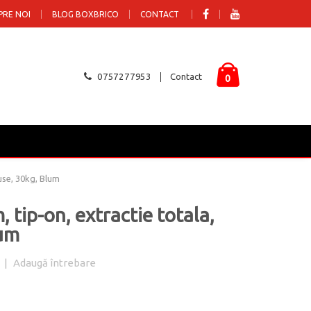
PRE NOI
BLOG BOXBRICO
CONTACT
0757277953
Contact
0
use, 30kg, Blum
tip-on, extractie totala,
lum
|
Adaugă întrebare