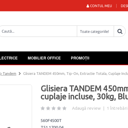
CONTUL MEU
DES
LECTRICE
MOBILIER OFFICE
PROMOȚII
Tip Tandem
Glisiera TANDEM 450mm, Tip-On, Extractie Totala, Cuplaje Incl
Glisiera TANDEM 450mm, 
cuplaje incluse, 30kg, B
Adaugă review
|
1
Întrebări
560F4500T
T51.1700.04