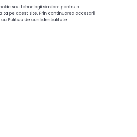
nală + 3 mm
ookie sau tehnologii similare pentru a
 ta pe acest site. Prin continuarea accesarii
 cu Politica de confidentialitate
TANDEM TIP-ON
450 mm
Totala
30 kg