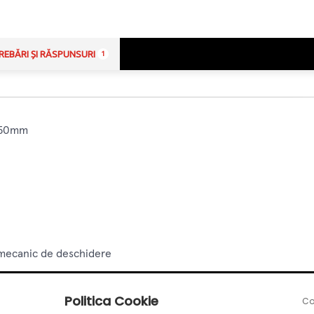
REBĂRI ȘI RĂSPUNSURI
1
 450mm
l mecanic de deschidere
Politica Cookie
Co