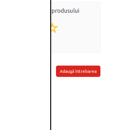
Ratingul general al produsului
0
(0 review-uri)
Adaugă întrebarea