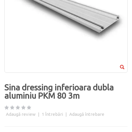
Sina dressing inferioara dubla
aluminiu PKM 80 3m
Adaugă review
|
1
Întrebări
|
Adaugă întrebare