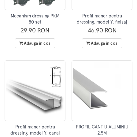
Mecanism dressing PKM
Profil maner pentru
80 set
dressing, model Y, finisaj
negru, 2.5 metri
29.90 RON
46.90 RON
Adauga in cos
Adauga in cos
Profil maner pentru
PROFIL CANT U ALUMINIU
dressing, model Y, canal
2.5M