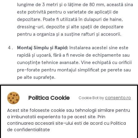
lungime de 3 metri și o lățime de 80 mm, această sina
este potrivită pentru o varietate de aplicații de
depozitare. Poate fi utilizată în dulapuri de haine,
dressing-uri, depozite și alte spații de depozitare
pentru a organiza și a susține rafturi și accesorii.
Montaj Simplu și Rapid:
Instalarea acestei sine este
rapidă și ușoară, fără a fi nevoie de echipamente sau
cunoștințe tehnice avansate. Vine echipată cu orificii
pre-forate pentru montajul simplificat pe perete sau
pe alte suprafețe.
Aspect Elegant și Modern:
Finisajul din aluminiu
Politica Cookie
consento.ro
Cookie Bot by
conferă acestei sine un aspect modern și elegant,
care se potrivește perfect într-o varietate de
Acest site foloseste cookie sau tehnologii similare pentru
decoruri interioare. Adaugă un plus de stil și
a imbunatatii experienta ta pe acest site. Prin
rafinament spațiului de depozitare.
continuarea accesarii site-ului esti de acord cu Politica
de confidentialitate
Compatibilitate Versatilă:
Această sina dressing este