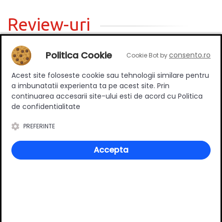
Review-uri
Politica Cookie
consento.ro
Cookie Bot by
Deții sau ai utilizat produsul?
Acest site foloseste cookie sau tehnologii similare pentru
Spune-ți părerea acordând o nota produsului
a imbunatatii experienta ta pe acest site. Prin
continuarea accesarii site-ului esti de acord cu Politica
de confidentialitate
Adaugă un review
PREFERINTE
Accepta
Ratingul general al produsului
0
(0 review-uri)