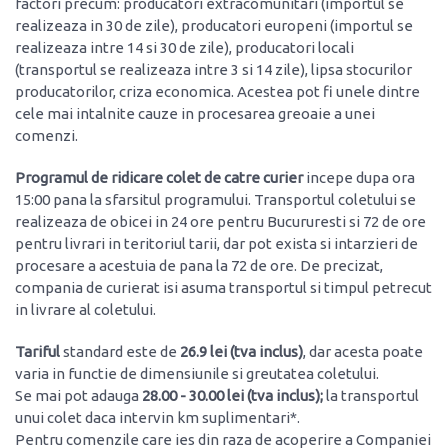
factori precum: producatori extracomunitari (importul se
realizeaza in 30 de zile), producatori europeni (importul se
realizeaza intre 14 si 30 de zile), producatori locali
(transportul se realizeaza intre 3 si 14 zile), lipsa stocurilor
producatorilor, criza economica. Acestea pot fi unele dintre
cele mai intalnite cauze in procesarea greoaie a unei
comenzi.
Programul de ridicare colet de catre curier
incepe dupa ora
15:00 pana la sfarsitul programului. Transportul coletului se
realizeaza de obicei in 24 ore pentru Bucururesti si 72 de ore
pentru livrari in teritoriul tarii, dar pot exista si intarzieri de
procesare a acestuia de pana la 72 de ore. De precizat,
compania de curierat isi asuma transportul si timpul petrecut
in livrare al coletului.
Tariful
standard este de
26.9 lei (tva inclus)
, dar acesta poate
varia in functie de dimensiunile si greutatea coletului.
Se mai pot adauga
28.00 - 30.00 lei (tva inclus);
la transportul
unui colet daca intervin km suplimentari*.
Pentru comenzile care ies din raza de acoperire a Companiei