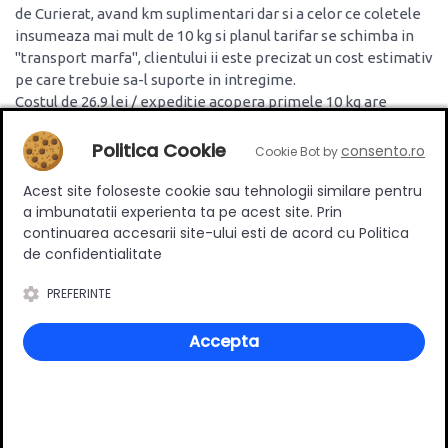
de Curierat, avand km suplimentari dar si a celor ce coletele
insumeaza mai mult de 10 kg si planul tarifar se schimba in
"transport marfa", clientului ii este precizat un cost estimativ
pe care trebuie sa-l suporte in intregime.
Costul de 26.9 lei / expeditie acopera primele 10 kg are
coletului si nu acopera situatia in care intervin km
suplimentari. Diferenta de greutate peste cele 10 kg, va
Politica Cookie
consento.ro
Cookie Bot by
adaugata pe factura si va avea costul de 1.5 lei / kg.
Dupa comunicarea cu acesta si decizia de confirmare a
Acest site foloseste cookie sau tehnologii similare pentru
a imbunatatii experienta ta pe acest site. Prin
transportului este acceptata de catre client, se va incepe
continuarea accesarii site-ului esti de acord cu Politica
procesarea comenzii.
de confidentialitate
PREFERINTE
Comandă și livrarea
Cumparaturi si plata
Accepta
Retururi
Transport
Confidențialitate
Despre noi