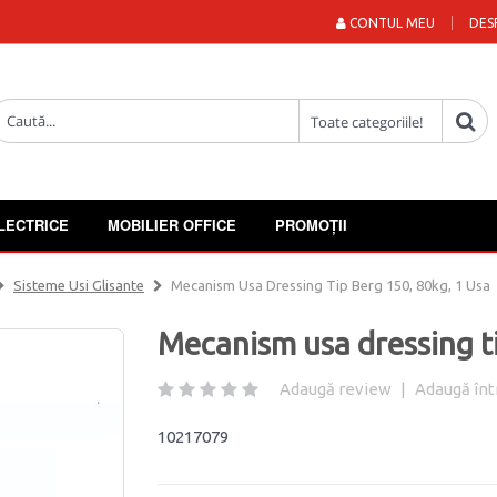
CONTUL MEU
DES
LECTRICE
MOBILIER OFFICE
PROMOȚII
Sisteme Usi Glisante
Mecanism Usa Dressing Tip Berg 150, 80kg, 1 Usa
Mecanism usa dressing ti
Adaugă review
|
Adaugă înt
10217079