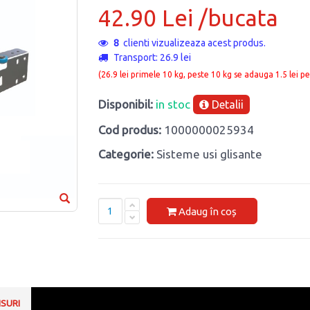
42.90 Lei /bucata
8
clienti vizualizeaza acest produs.
Transport: 26.9 lei
(26.9 lei primele 10 kg, peste 10 kg se adauga 1.5 lei pe
Disponibil:
in stoc
Detalii
Cod produs:
1000000025934
Categorie:
Sisteme usi glisante
Adaug în coș
NSURI