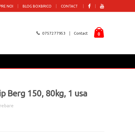
PRE NOI
BLOG BOXBRICO
CONTACT
0757277953
Contact
0
p Berg 150, 80kg, 1 usa
rebare