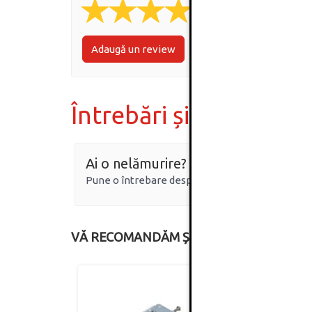
Adaugă un review
Întrebări și răspunsur
Ai o nelămurire?
Pune o întrebare despre produs.
VĂ RECOMANDĂM ȘI