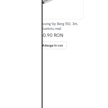
0, 3m,
KIT sine dressing tip Berg 150, 3m,
aluminiu mat
160.90 RON
Adauga in cos