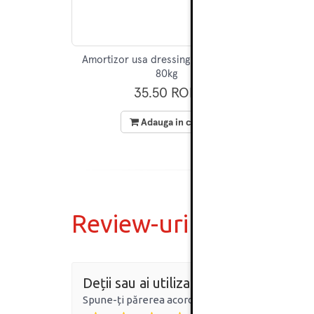
Amortizor usa dressing tip Berg 150,
80kg
35.50 RON
Adauga in cos
Review-uri
Deții sau ai utilizat produsul?
Spune-ți părerea acordând o nota produsului