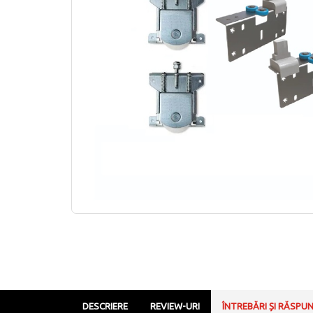
DESCRIERE
REVIEW-URI
ÎNTREBĂRI ȘI RĂSPU