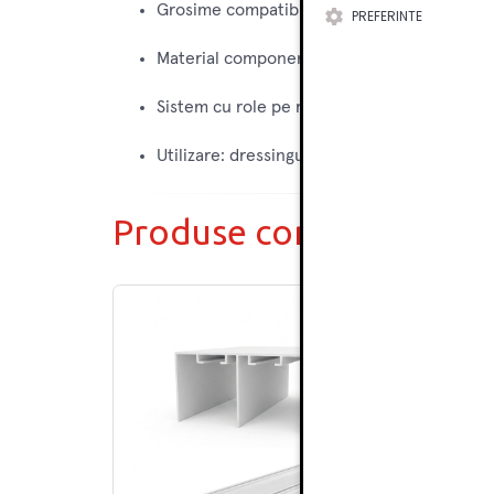
Grosime compatibila usa: 18 - 24 mm
PREFERINTE
Material componente: aluminiu
Sistem cu role pe rulmenti
Utilizare: dressinguri si dulapuri cu usi culi
Produse complementar