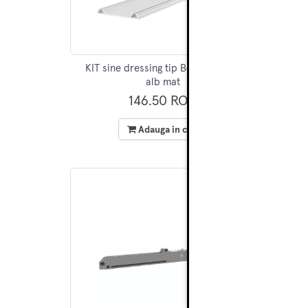
KIT sine dressing tip Berg 150, 3m,
KIT s
alb mat
146.50 RON
Adauga in cos