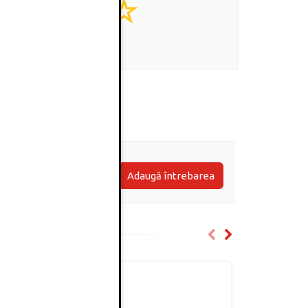
0
(0 review-uri)
Adaugă întrebarea