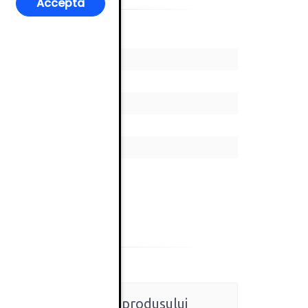
Accepta
Ratingul general al produsului