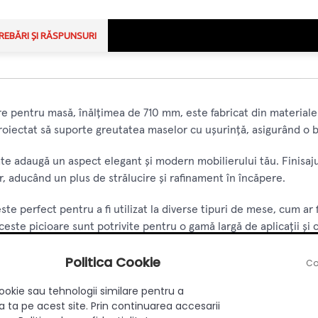
REBĂRI ȘI RĂSPUNSURI
are pentru masă, înălțimea de 710 mm, este fabricat din materiale 
roiectat să suporte greutatea maselor cu ușurință, asigurând o b
te adaugă un aspect elegant și modern mobilierului tău. Finisajul
r, aducând un plus de strălucire și rafinament în încăpere.
este perfect pentru a fi utilizat la diverse tipuri de mese, cum a
este picioare sunt potrivite pentru o gamă largă de aplicații și c
r de montat, iar setul include toate accesoriile necesare pentru 
Politica Cookie
Co
i fără efort suplimentar.
ookie sau tehnologii similare pentru a
 ta pe acest site. Prin continuarea accesarii