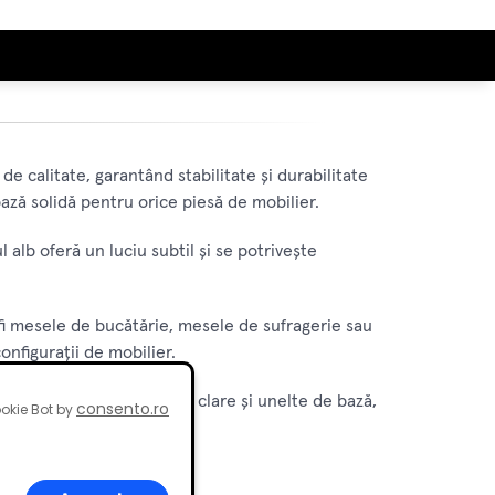
de calitate, garantând stabilitate și durabilitate
ază solidă pentru orice piesă de mobilier.
 alb oferă un luciu subtil și se potrivește
r fi mesele de bucătărie, mesele de sufragerie sau
onfigurații de mobilier.
instalare. Cu instrucțiuni clare și unelte de bază,
consento.ro
okie Bot by