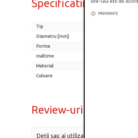
Specificatii
site-ului esti de acord
PREFERINTE
Tip
Diametru [mm]
Forma
Inaltime
Material
Culoare
Review-uri
Deții sau ai utilizat produsul?