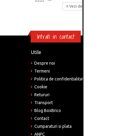
Vezi detalii
Intrati in contact
Utile
Informa
Despre noi
Adre
Bucu
Termeni
Politica de confidentialitate
Tele
075
Cookie
Retururi
Emai
come
Transport
Blog BoxBrico
CIF:
RO4
Contact
Cumparaturi si plata
ANPC