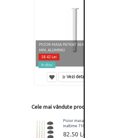
PICIOR MASA PATRAT 46X46, H710
PICIO
MM, ALUMINIU
MM, A
58.42 Lei
68.07
in stoc
in st
Vezi detalii
Cele mai vândute produse din această catego
Picior masa rotund,
inaltime 710 mm, eco,
finisaj alb, set 4 bucati
82.50 Lei