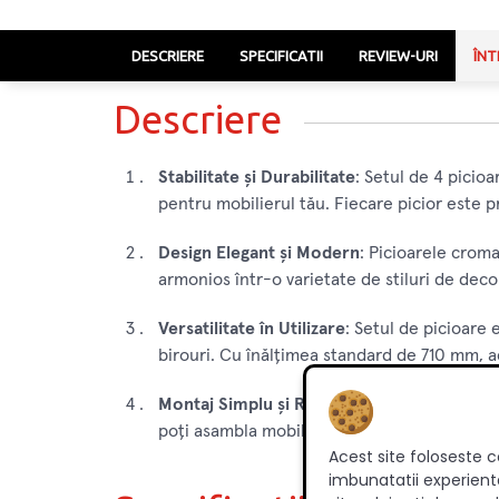
DESCRIERE
SPECIFICATII
REVIEW-URI
ÎNT
Descriere
Stabilitate și Durabilitate
: Setul de 4 picio
pentru mobilierul tău. Fiecare picior este p
Design Elegant și Modern
: Picioarele croma
armonios într-o varietate de stiluri de deco
Versatilitate în Utilizare
: Setul de picioare 
birouri. Cu înălțimea standard de 710 mm, ac
Montaj Simplu și Rapid
: Picioarele sunt ușo
poți asambla mobilierul într-un timp scurt ș
Acest site foloseste c
imbunatatii experienta