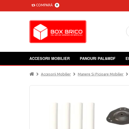
COMPARĂ
0
ACCESORII MOBILIER
PANOURI PAL&MDF
E
Accesorii Mobilier
Manere Si Picioare Mobilier