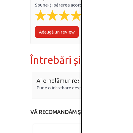
Spune-ți părerea acordând o nota produsului
Adaugă un review
Întrebări și răspunsur
Ai o nelămurire?
Pune o întrebare despre produs.
VĂ RECOMANDĂM ȘI