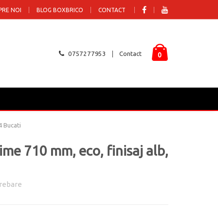
PRE NOI
BLOG BOXBRICO
CONTACT
0757277953
Contact
0
4 Bucati
ime 710 mm, eco, finisaj alb,
rebare