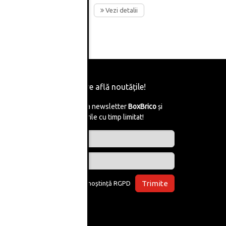
Vezi detalii
Fii primul care află noutățile!
Abonează-te la newsletter
BoxBrico
și
află de reducerile cu timp limitat!
Trimite
Am luat la cunoștință
RGPD