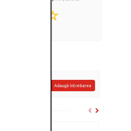
0
(0 review-uri)
Adaugă întrebarea