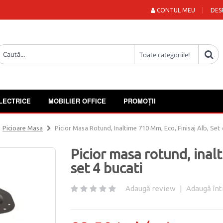
CONTUL MEU
DES
LECTRICE
MOBILIER OFFICE
PROMOȚII
Picioare Masa
Picior Masa Rotund, Inaltime 710 Mm, Eco, Finisaj Alb, Set 
Picior masa rotund, inalt
set 4 bucati
Adaugă review
|
Adaugă înt