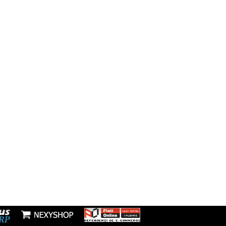
Facebook
să:
resti, Sos Morarilor, nr 4B, Bloc L
Instagram
fon:
7277953
Youtube
l:
nzi@boxbrico.ro
7448842