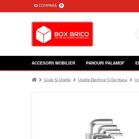
COMPARĂ
0
ACCESORII MOBILIER
PANOURI PAL&MDF
E
Scule Si Unelte
Unelte Electrice Si De Mana
Un