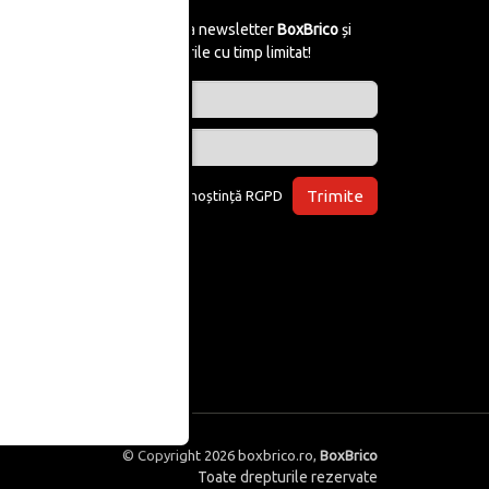
Abonează-te la newsletter
BoxBrico
și
află de reducerile cu timp limitat!
Trimite
Am luat la cunoștință
RGPD
© Copyright 2026
boxbrico.ro
,
BoxBrico
Toate drepturile rezervate