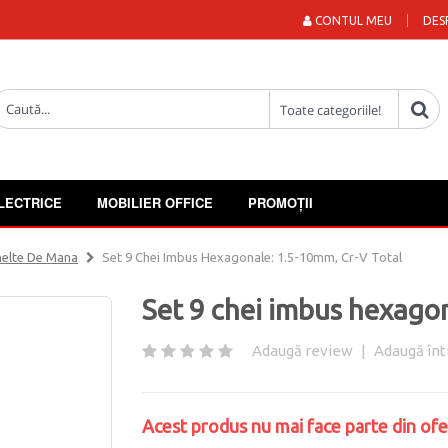
CONTUL MEU
DES
LECTRICE
MOBILIER OFFICE
PROMOȚII
elte De Mana
Set 9 Chei Imbus Hexagonale: 1.5-10mm, Cr-V Total
Set 9 chei imbus hexago
Adaugă review
|
Adaugă înt
Acest produs nu mai face parte din ofe