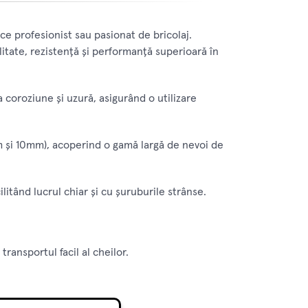
ce profesionist sau pasionat de bricolaj.
litate, rezistență și performanță superioară în
 coroziune și uzură, asigurând o utilizare
și 10mm), acoperind o gamă largă de nevoi de
tând lucrul chiar și cu șuruburile strânse.
ransportul facil al cheilor.