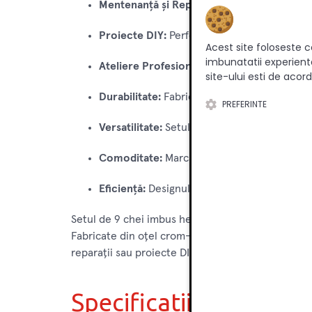
Mentenanță și Reparații:
Folosit pentru str
Proiecte DIY:
Perfect pentru asamblarea mobi
Acest site foloseste c
imbunatatii experienta
Ateliere Profesionale:
Utilizare în ateliere
site-ului esti de acord
Durabilitate:
Fabricate din oțel crom-vanadiu
PREFERINTE
Versatilitate:
Setul acoperă o gamă largă de d
Comoditate:
Marcajele clare și cutia de dep
Eficiență:
Designul ergonomic și materialul r
Setul de 9 chei imbus hexagonale Total, cu dimens
Fabricate din oțel crom-vanadiu durabil, aceste ch
reparații sau proiecte DIY, acest set complet și bin
Specificatii