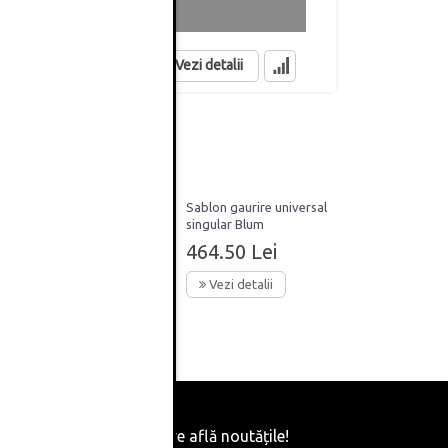
405.60 Lei
183.94 Lei
in stoc
in stoc
Vezi detalii
Sablon gaurire universal
ndem,
singular Blum
464.50 Lei
Vezi detalii
Fii primul care află noutățile!