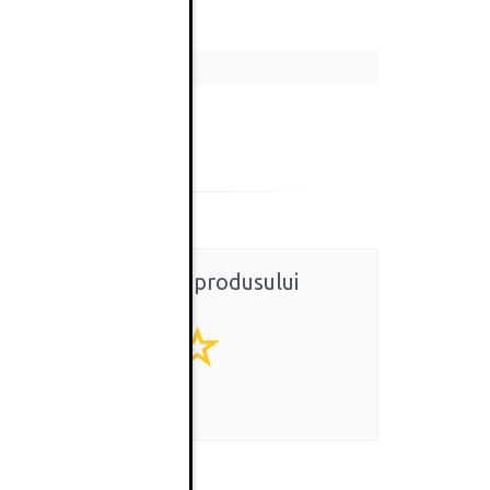
Ratingul general al produsului
0
(0 review-uri)