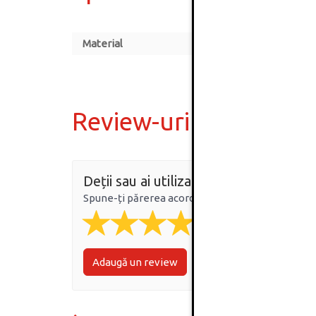
Material
Review-uri
Deții sau ai utilizat produsul?
Spune-ți părerea acordând o nota produsului
Adaugă un review