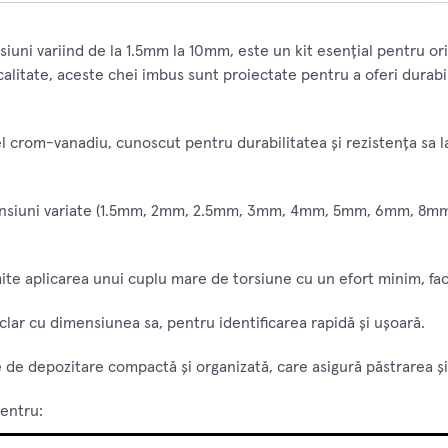
iuni variind de la 1.5mm la 10mm, este un kit esențial pentru ori
alitate, aceste chei imbus sunt proiectate pentru a oferi durabi
l crom-vanadiu, cunoscut pentru durabilitatea și rezistența sa la
nsiuni variate (1.5mm, 2mm, 2.5mm, 3mm, 4mm, 5mm, 6mm, 8mm 
 aplicarea unui cuplu mare de torsiune cu un efort minim, facili
lar cu dimensiunea sa, pentru identificarea rapidă și ușoară.
 de depozitare compactă și organizată, care asigură păstrarea și t
pentru: