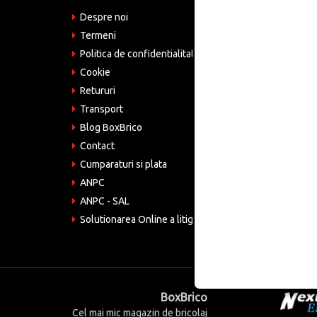
Despre noi
Adre
Bucu
Termeni
Politica de confidentialitate
Tele
075
Cookie
Retururi
Emai
come
Transport
Blog BoxBrico
CIF:
RO4
Contact
Cumparaturi si plata
ANPC
ANPC - SAL
Solutionarea Online a litigiilor
BoxBrico
Cel mai mic magazin de bricolaj