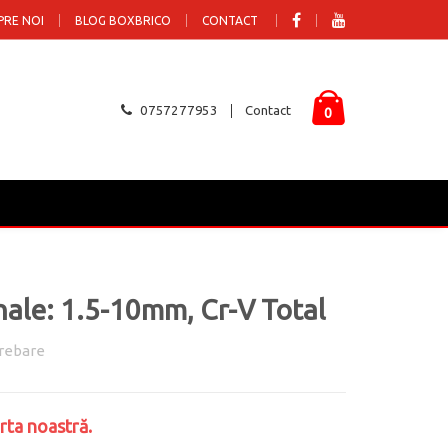
PRE NOI
BLOG BOXBRICO
CONTACT
0757277953
Contact
0
nale: 1.5-10mm, Cr-V Total
rebare
rta noastră.