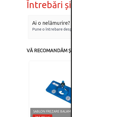
Întrebări și răspunsur
Ai o nelămurire?
Pune o întrebare despre produs.
VĂ RECOMANDĂM ȘI
CĂRUC
UȘOR 
SABLON FREZARE BALAMA KREG
DEPO