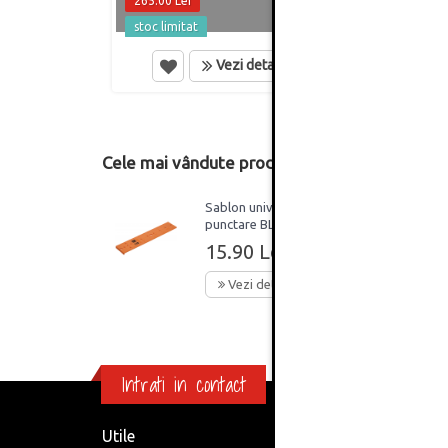
265.00 Lei
496.7
stoc limitat
in st
Vezi detalii
Cele mai vândute produse din această catego
Sablon universal de
punctare BLUM
15.90 Lei
Vezi detalii
Intrati in contact
Utile
Informa