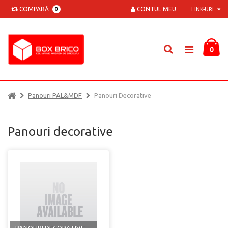
COMPARĂ
CONTUL MEU
0
LINK-URI
0
Panouri PAL&MDF
Panouri Decorative
Panouri decorative
PANOURI DECORATIVE