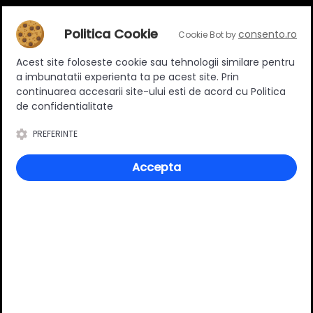
ANPC
ANPC - SAL
Politica Cookie
consento.ro
Cookie Bot by
Solutionarea Online a litigiilor
Acest site foloseste cookie sau tehnologii similare pentru
a imbunatatii experienta ta pe acest site. Prin
Informații contact
continuarea accesarii site-ului esti de acord cu Politica
de confidentialitate
Adresă:
Bucuresti, Sos Morarilor, nr 4B, Bloc L
PREFERINTE
Telefon:
0757277953
Accepta
Email:
comenzi@boxbrico.ro
CIF:
RO47448842
Urmăriți-ne
Facebook