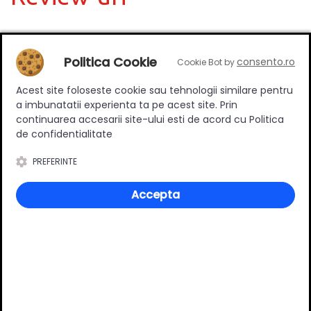
Deții sau ai utilizat produsul?
Politica Cookie
consento.ro
Cookie Bot by
Spune-ți părerea acordând o nota produsului
Acest site foloseste cookie sau tehnologii similare pentru
a imbunatatii experienta ta pe acest site. Prin
continuarea accesarii site-ului esti de acord cu Politica
de confidentialitate
Adaugă un review
PREFERINTE
Ratingul general al produsului
Accepta
0
(0 review-uri)