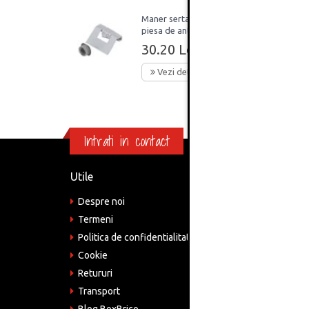
Maner sertar interior,
piesa de antrenare, Gri,
Blum
30.20 Lei
Vezi detalii
Intrati in contact
Utile
Informa
Despre noi
Adre
Bucu
Termeni
Politica de confidentialitate
Tele
075
Cookie
Retururi
Emai
come
Transport
Blog BoxBrico