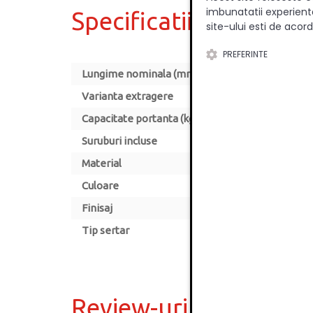
imbunatatii experienta
Specificatii
site-ului esti de acord
PREFERINTE
Lungime nominala (mm)
Varianta extragere
Capacitate portanta (kg)
Suruburi incluse
Material
Culoare
Finisaj
Tip sertar
Review-uri