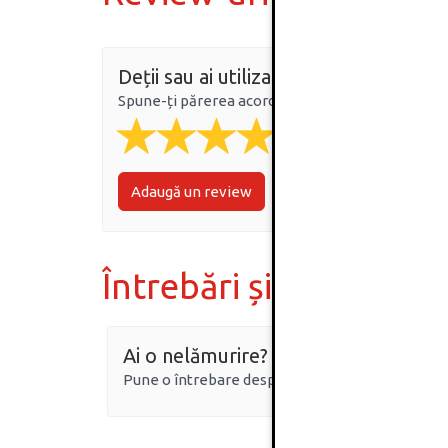
Deții sau ai utilizat produsul?
Spune-ți părerea acordând o nota produsului
Adaugă un review
Întrebări și răspunsur
Ai o nelămurire?
Pune o întrebare despre produs.