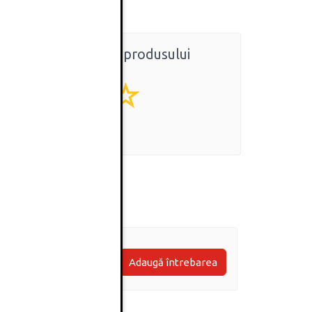
Ratingul general al produsului
0
(0 review-uri)
Adaugă întrebarea