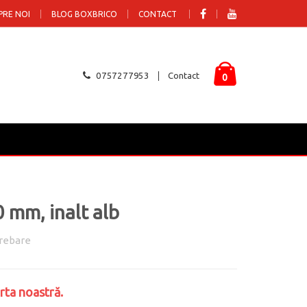
PRE NOI
BLOG BOXBRICO
CONTACT
0757277953
Contact
0
 mm, inalt alb
rebare
rta noastră.