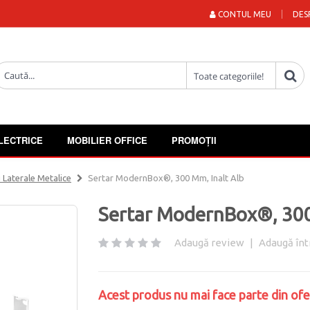
CONTUL MEU
DES
LECTRICE
MOBILIER OFFICE
PROMOȚII
u Laterale Metalice
Sertar ModernBox®, 300 Mm, Inalt Alb
Sertar ModernBox®, 300
Adaugă review
|
Adaugă înt
Acest produs nu mai face parte din ofe