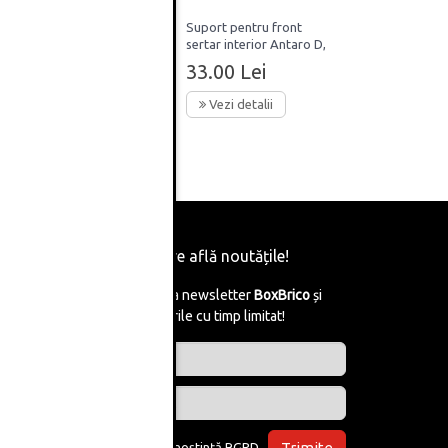
ro
Suport pentru front
H68mm
sertar interior Antaro D,
 si
cu traversa, finisaj gri,
33.00 Lei
set, Blum
Vezi detalii
Fii primul care află noutățile!
Abonează-te la newsletter
BoxBrico
și
află de reducerile cu timp limitat!
Trimite
Am luat la cunoștință
RGPD