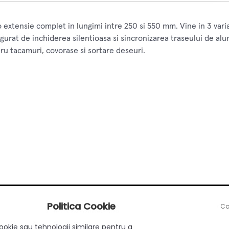
extensie complet in lungimi intre 250 si 550 mm. Vine in 3 vari
asigurat de inchiderea silentioasa si sincronizarea traseului de a
tru tacamuri, covorase si sortare deseuri.
Politica Cookie
Co
ookie sau tehnologii similare pentru a