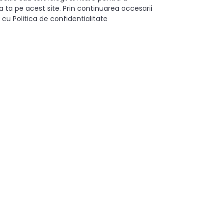
 ta pe acest site. Prin continuarea accesarii
 cu Politica de confidentialitate
300 mm
Totala
40
Da
Otel
Alb
Lacuit
Inalt