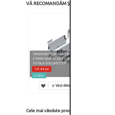
VĂ RECOMANDĂM ȘI
TANDEMBOX ANTARO BLUM M
TAND
270MM H68MM GRI EXTRACTIE
300MM
TOTALA SI BLUMOTION
TOTAL
141.84 Lei
161.5
in stoc
in st
Vezi detalii
Cele mai vândute produse din această catego