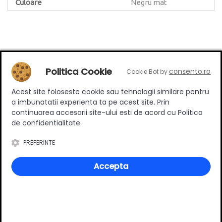
Culoare
Negru mat
Review-uri
Politica Cookie
consento.ro
Cookie Bot by
Acest site foloseste cookie sau tehnologii similare pentru
a imbunatatii experienta ta pe acest site. Prin
Deții sau ai utilizat produsul?
continuarea accesarii site-ului esti de acord cu Politica
Spune-ți părerea acordând o nota produsului
de confidentialitate
PREFERINTE
Adaugă un review
Accepta
Ratingul general al produsului