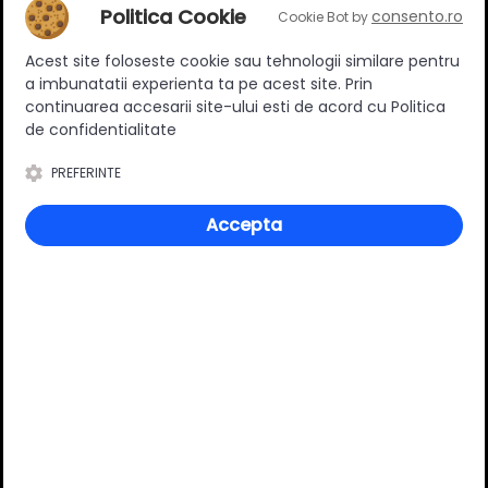
Politica Cookie
consento.ro
Cookie Bot by
biti 2 x PZ1, 2 x PZ2, 2 x PZ3
45.50 RON
Acest site foloseste cookie sau tehnologii similare pentru
a imbunatatii experienta ta pe acest site. Prin
Adauga in cos
continuarea accesarii site-ului esti de acord cu Politica
de confidentialitate
PREFERINTE
Specificatii
Accepta
Material
Otel
Culoare
Auriu
Numar bucati/set
100/set