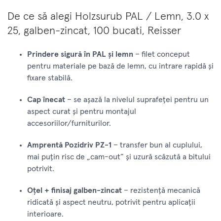
De ce să alegi Holzsurub PAL / Lemn, 3.0 x
25, galben-zincat, 100 bucati, Reisser
Prindere sigură în PAL și lemn
– filet conceput
pentru materiale pe bază de lemn, cu intrare rapidă și
fixare stabilă.
Cap înecat
– se așază la nivelul suprafeței pentru un
aspect curat și pentru montajul
accesoriilor/furniturilor.
Amprentă Pozidriv PZ-1
– transfer bun al cuplului,
mai puțin risc de „cam-out” și uzură scăzută a bitului
potrivit.
Oțel + finisaj galben-zincat
– rezistență mecanică
ridicată și aspect neutru, potrivit pentru aplicații
interioare.