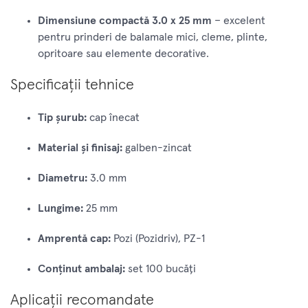
Dimensiune compactă 3.0 x 25 mm
– excelent
pentru prinderi de balamale mici, cleme, plinte,
opritoare sau elemente decorative.
Specificații tehnice
Tip șurub:
cap înecat
Material și finisaj:
galben-zincat
Diametru:
3.0 mm
Lungime:
25 mm
Amprentă cap:
Pozi (Pozidriv), PZ-1
Conținut ambalaj:
set 100 bucăți
Aplicații recomandate