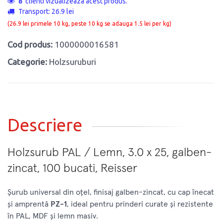
8
clienti vizualizeaza acest produs.
Transport: 26.9 lei
(26.9 lei primele 10 kg, peste 10 kg se adauga 1.5 lei per kg)
Cod produs:
1000000016581
Categorie:
Holzsuruburi
Descriere
Holzsurub PAL / Lemn, 3.0 x 25, galben-
zincat, 100 bucati, Reisser
Șurub universal din oțel, finisaj galben-zincat, cu cap înecat
și amprentă
PZ-1
, ideal pentru prinderi curate și rezistente
în PAL, MDF și lemn masiv.