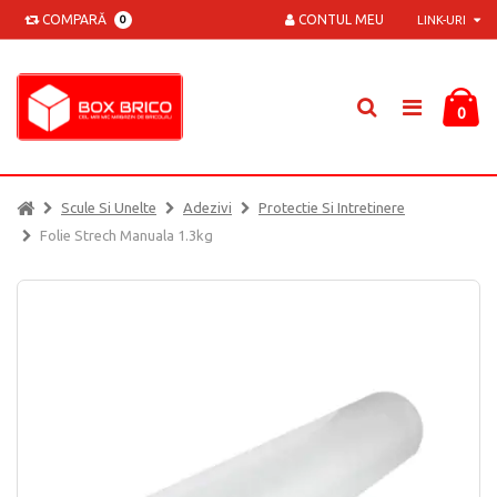
COMPARĂ
CONTUL MEU
0
LINK-URI
0
Scule Si Unelte
Adezivi
Protectie Si Intretinere
Folie Strech Manuala 1.3kg