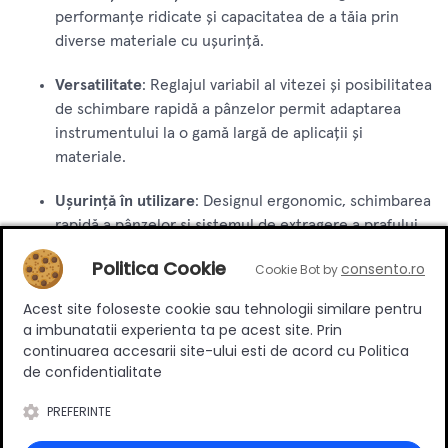
performanțe ridicate și capacitatea de a tăia prin
diverse materiale cu ușurință.
Versatilitate
: Reglajul variabil al vitezei și posibilitatea
de schimbare rapidă a pânzelor permit adaptarea
instrumentului la o gamă largă de aplicații și
materiale.
Ușurință în utilizare
: Designul ergonomic, schimbarea
rapidă a pânzelor și sistemul de extragere a prafului
fac acest fierăstrău sabie ușor și confortabil de
Politica Cookie
consento.ro
Cookie Bot by
utilizat.
Acest site foloseste cookie sau tehnologii similare pentru
Durabilitate
: Construcția robustă și materialele de
a imbunatatii experienta ta pe acest site. Prin
înaltă calitate asigură o durabilitate extinsă și
continuarea accesarii site-ului esti de acord cu Politica
performanțe fiabile pe termen lung.
de confidentialitate
Fierăstrăul sabie Total 750W 220V este alegerea perfectă
PREFERINTE
pentru oricine caută un instrument de tăiere puternic,