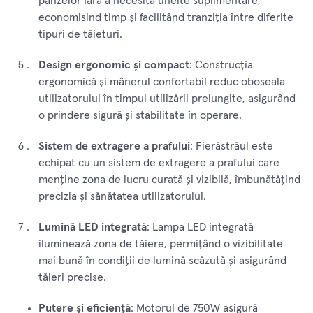
pânzelor fără a necesita unelte suplimentare,
economisind timp și facilitând tranziția între diferite
tipuri de tăieturi.
Design ergonomic și compact
: Construcția
ergonomică și mânerul confortabil reduc oboseala
utilizatorului în timpul utilizării prelungite, asigurând
o prindere sigură și stabilitate în operare.
Sistem de extragere a prafului
: Fierăstrăul este
echipat cu un sistem de extragere a prafului care
menține zona de lucru curată și vizibilă, îmbunătățind
precizia și sănătatea utilizatorului.
Lumină LED integrată
: Lampa LED integrată
iluminează zona de tăiere, permițând o vizibilitate
mai bună în condiții de lumină scăzută și asigurând
tăieri precise.
Putere și eficiență
: Motorul de 750W asigură