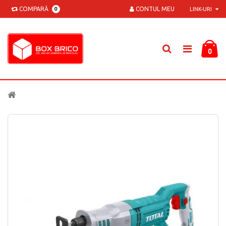
COMPARĂ
CONTUL MEU
0
LINK-URI
0