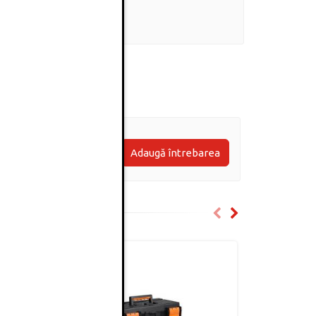
0
(0 review-uri)
Adaugă întrebarea