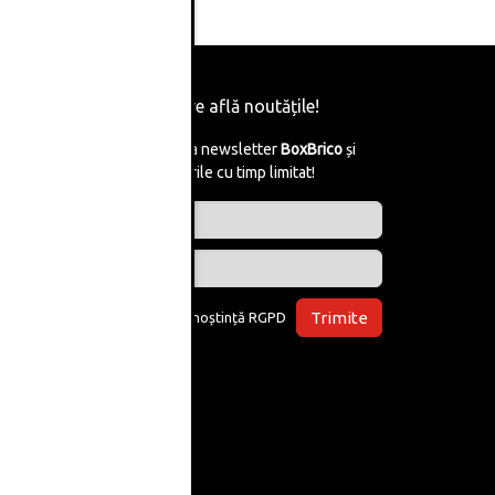
Fii primul care află noutățile!
Abonează-te la newsletter
BoxBrico
și
află de reducerile cu timp limitat!
Trimite
Am luat la cunoștință
RGPD