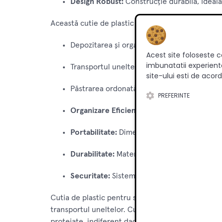
Design Robust:
Construcție durabilă, ideală 
Această cutie de plastic pentru scule este ideală
Depozitarea și organizarea uneltelor de mână
Acest site foloseste c
imbunatatii experienta
Transportul uneltelor la locul de muncă, în 
site-ului esti de acord
Păstrarea ordonată a echipamentelor pentru 
PREFERINTE
Organizare Eficientă:
Tavă interioară detașa
Portabilitate:
Dimensiunea practică și mâneru
Durabilitate:
Materialul plastic rezistent asi
Securitate:
Sistemul de închidere robust pr
Cutia de plastic pentru scule Total de 508mm x 2
transportul uneltelor. Cu un design durabil, compa
protejate, indiferent dacă lucrezi într-un mediu pr