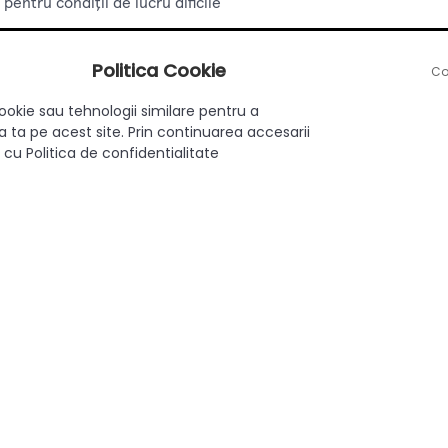
pentru condiții de lucru dificile
 pentru:
Politica Cookie
Co
, uneltelor electrice și accesoriilor
ookie sau tehnologii similare pentru a
 ta pe acest site. Prin continuarea accesarii
atelier sau pentru proiecte DIY
 cu Politica de confidentialitate
reparații și întreținere.
bilă și compartimente superioare integrate pentru acces rapid și
l ergonomic facilitează transportul cutiei în diverse locații.
gură protecția uneltelor împotriva deteriorării și uzurii zilnice.
evine deschiderea accidentală și asigură securitatea conținutulu
96mm x 261mm este o alegere excelentă pentru oricine are nevoie
rtimentare eficientă și portabilitate ușoară, această cutie de sc
ofesional sau la proiecte personale. Investind în această cutie de