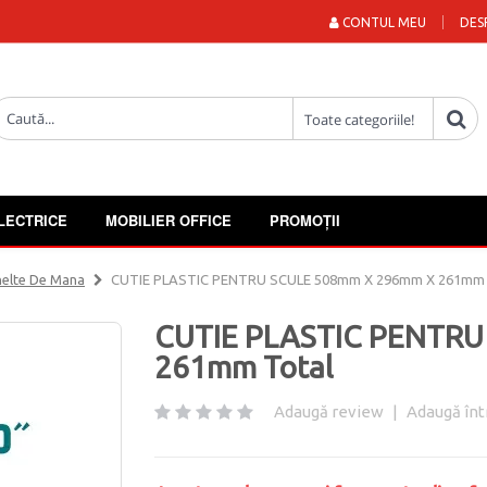
CONTUL MEU
DES
LECTRICE
MOBILIER OFFICE
PROMOȚII
elte De Mana
CUTIE PLASTIC PENTRU SCULE 508mm X 296mm X 261mm 
CUTIE PLASTIC PENTRU
261mm Total
Adaugă review
|
Adaugă înt