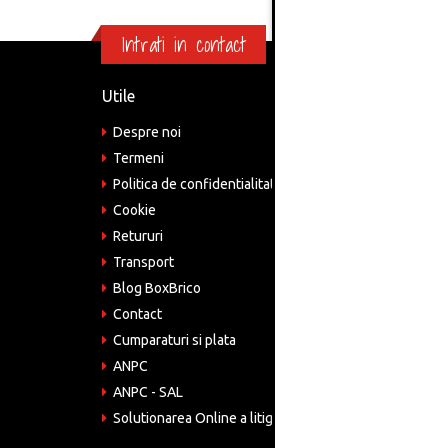
Intrati in contact
Utile
Informa
Despre noi
Adre
Bucu
Termeni
Politica de confidentialitate
Tele
075
Cookie
Retururi
Emai
come
Transport
Blog BoxBrico
CIF:
RO4
Contact
Cumparaturi si plata
ANPC
ANPC - SAL
Solutionarea Online a litigiilor