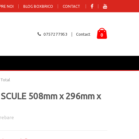
PRE NOI
BLOG BOXBRICO
CONTACT
0757277953
Contact
0
Total
 SCULE 508mm x 296mm x
rebare