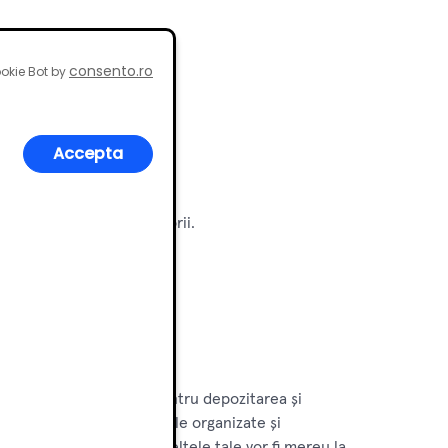
consento.ro
okie Bot by
Accepta
 ușor la unelte și accesorii.
i.
 de o soluție fiabilă pentru depozitarea și
ule îți va menține uneltele organizate și
 scule, îți asiguri că uneltele tale vor fi mereu la