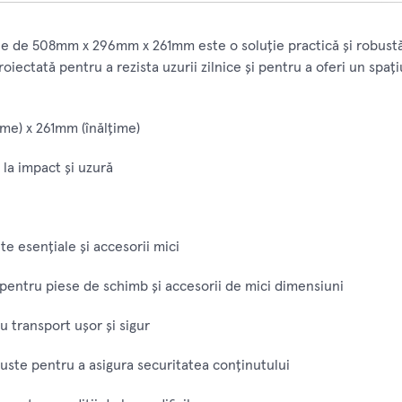
ile de 508mm x 296mm x 261mm este o soluție practică și robustă
roiectată pentru a rezista uzurii zilnice și pentru a oferi un spaț
me) x 261mm (înălțime)
t la impact și uzură
te esențiale și accesorii mici
entru piese de schimb și accesorii de mici dimensiuni
 transport ușor și sigur
ste pentru a asigura securitatea conținutului