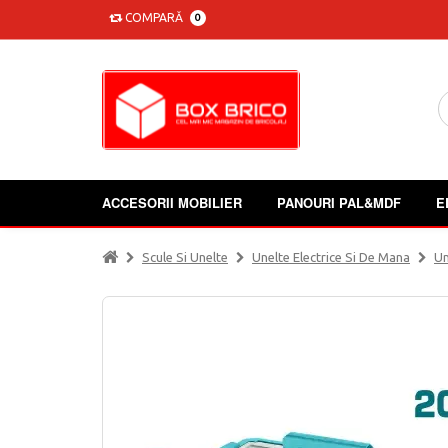
COMPARĂ
0
ACCESORII MOBILIER
PANOURI PAL&MDF
E
Scule Si Unelte
Unelte Electrice Si De Mana
Un