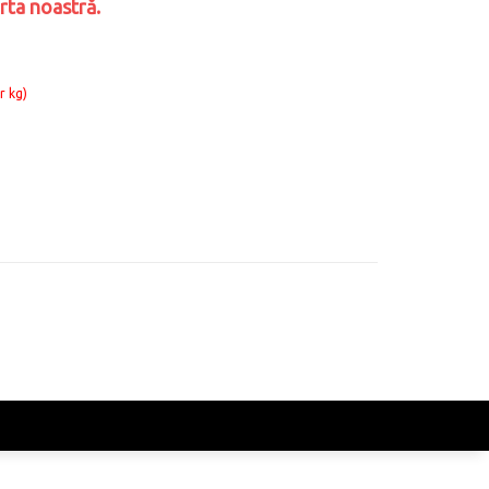
rta noastră.
r kg)