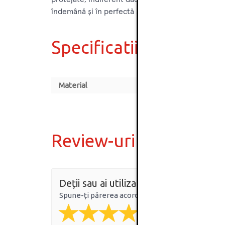
îndemână și în perfectă stare de funcționare.
Specificatii
Material
Review-uri
Deții sau ai utilizat produsul?
Spune-ți părerea acordând o nota produsului