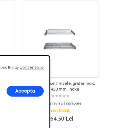
consento.ro
okie Bot by
l, 2
Scurgator vase 2 nivele, gratar inox,
xa
corp 450 mm, Inoxa
Accepta
adaugă review
|
întrebare
stoc limitat
164.50 Lei