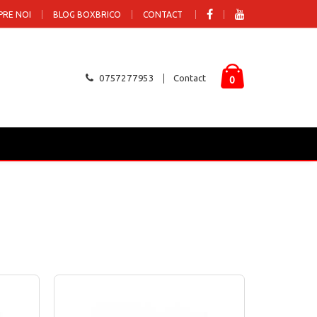
PRE NOI
BLOG BOXBRICO
CONTACT
0757277953
Contact
0