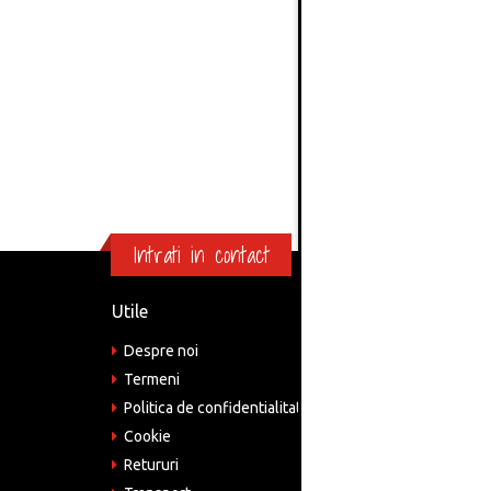
Intrati in contact
Utile
Informa
Despre noi
Adre
Bucu
Termeni
Politica de confidentialitate
Tele
075
Cookie
Retururi
Emai
come