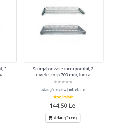
l, 2
Scurgator vase incorporabil, 2
xa
nivele, corp 700 mm, Inoxa
adaugă review
|
întrebare
stoc limitat
144.50 Lei
Adaug în coș