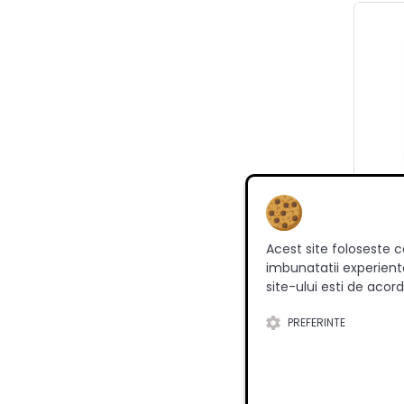
Acest site foloseste c
Scu
imbunatatii experienta
n
site-ului esti de acord
PREFERINTE