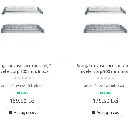
rgator vase incorporabil, 2
Scurgator vase incorporabi
ivele, corp 800 mm, Inoxa
nivele, corp 900 mm, Ino
adaugă review
|
întrebare
adaugă review
|
întrebare
in stoc
in stoc
169.50 Lei
175.50 Lei
Adaug în coș
Adaug în coș