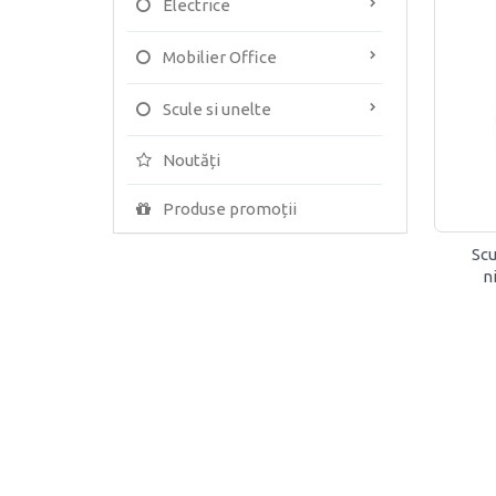
Electrice
Mobilier Office
Scule si unelte
Noutăți
Produse promoții
Scu
n