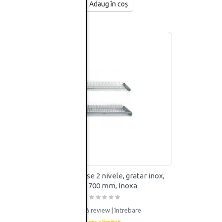
Adaug în coș
r inox,
Scurgator vase 2 nivele, gratar inox,
corp 700 mm, Inoxa
adaugă review
|
întrebare