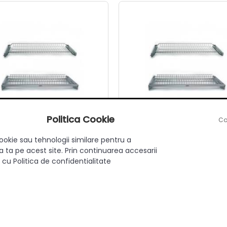
Politica Cookie
Co
ookie sau tehnologii similare pentru a
rgator vase incorporabil, 2
Scurgator vase incorporabi
 ta pe acest site. Prin continuarea accesarii
ivele, corp 600 mm, Inoxa
nivele, corp 450 mm, Ino
 cu Politica de confidentialitate
adaugă review
|
întrebare
1 întrebare
in stoc
in stoc
137.90 Lei
121.51 Lei