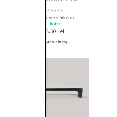
adaugă review
|
întrebare
in stoc
3.50 Lei
Adaug în coș