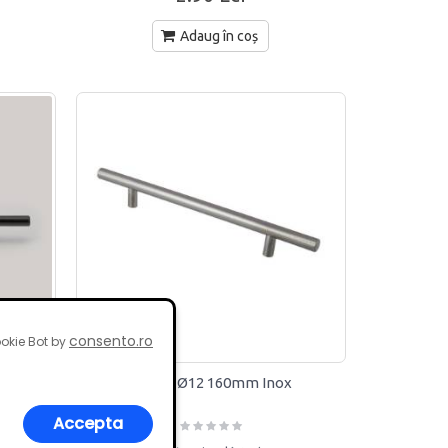
Adaug în coș
consento.ro
okie Bot by
u
Maner Ø12 160mm Inox
Accepta