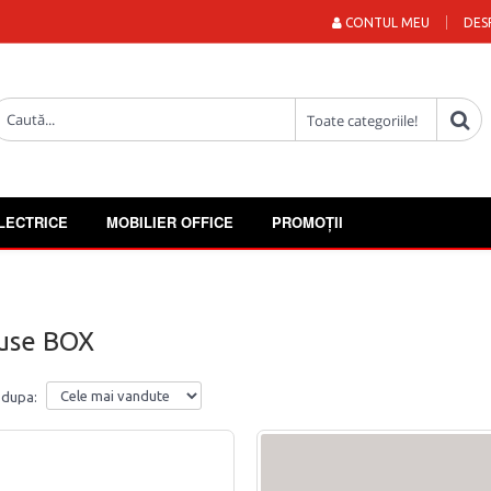
CONTUL MEU
DES
LECTRICE
MOBILIER OFFICE
PROMOȚII
use BOX
 dupa: