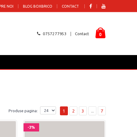
PRE NOI
BLOG BOXBRICO
CONTACT
0757277953
Contact
0
1
2
3
...
7
Produse pagina:
-3%