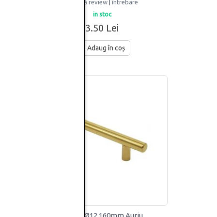
adaugă review
|
întrebare
in stoc
3.50 Lei
Adaug în coș
x
Maner Ø12 160mm Auriu