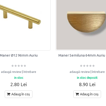
Maner Ø12 96mm Auriu
Maner Semiluna 64mm Auriu 
adaugă review
|
întrebare
adaugă review
|
întrebare
in stoc
in stoc depozit
2.80 Lei
8.90 Lei
Adaug în coș
Adaug în coș