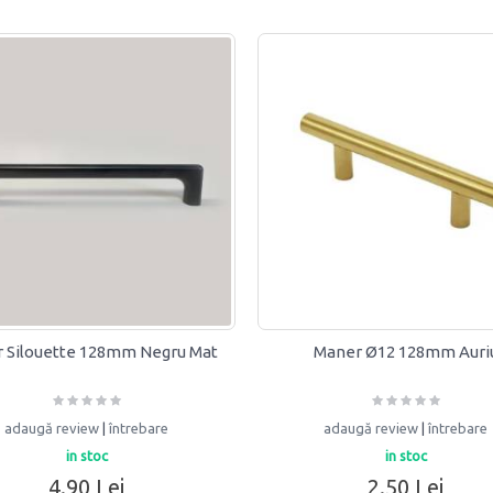
 Silouette 128mm Negru Mat
Maner Ø12 128mm Auri
adaugă review
|
întrebare
adaugă review
|
întrebare
in stoc
in stoc
4.90 Lei
2.50 Lei