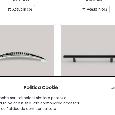
Adaug în coș
Adaug în coș
Politica Cookie
Co
ookie sau tehnologii similare pentru a
er mobilier Eco Nok 96mm
Maner Ø12 160mm Negr
 ta pe acest site. Prin continuarea accesarii
Crom
 cu Politica de confidentialitate