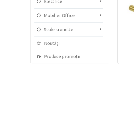
Electrice
Mobilier Office
Scule si unelte
Noutăți
Produse promoții