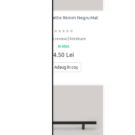
Maner Silouette 96mm Negru Mat
adaugă review
|
întrebare
in stoc
4.50 Lei
Adaug în coș