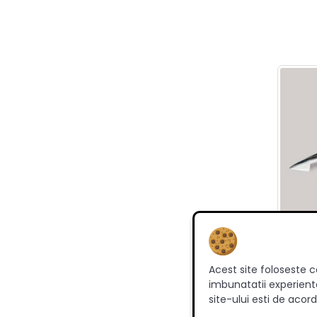
Acest site foloseste c
Man
imbunatatii experienta
site-ului esti de acord