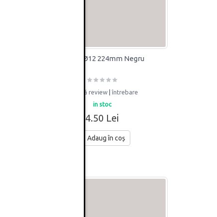
uriu
Maner Ø12 224mm Negru
adaugă review
|
întrebare
in stoc
4.50 Lei
Adaug în coș