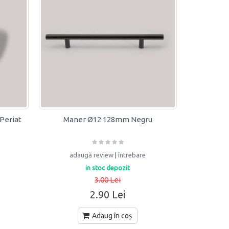
Periat
Maner Ø12 128mm Negru
adaugă review
|
întrebare
in stoc depozit
3.00 Lei
2.90 Lei
Adaug în coș