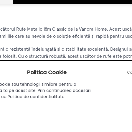
cătorul Rufe Metalic 18m Classic de la Vanora Home. Acest uscă
amiliile care au nevoie de o soluție eficientă și rapidă pentru usc
ră o rezistență îndelungată și o stabilitate excelentă. Designul s
e folosit. Cu o structură robustă, acest uscător de rufe este potri
e.
Politica Cookie
Co
șor de montat și demontat, oferind flexibilitate și confort în ut
fect în orice locuință, economisind spațiu și timp.
ookie sau tehnologii similare pentru a
 ta pe acest site. Prin continuarea accesarii
 cu Politica de confidentialitate
t rufe
 îndelungată