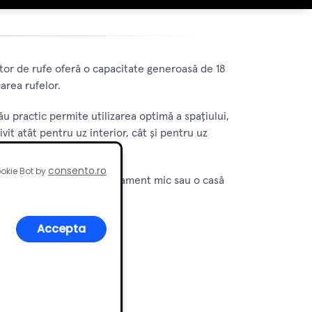
tor de rufe oferă o capacitate generoasă de 18
area rufelor.
ău practic permite utilizarea optimă a spațiului,
vit atât pentru uz interior, cât și pentru uz
consento.ro
okie Bot by
ilizare. Fie că ai un apartament mic sau o casă
Accepta