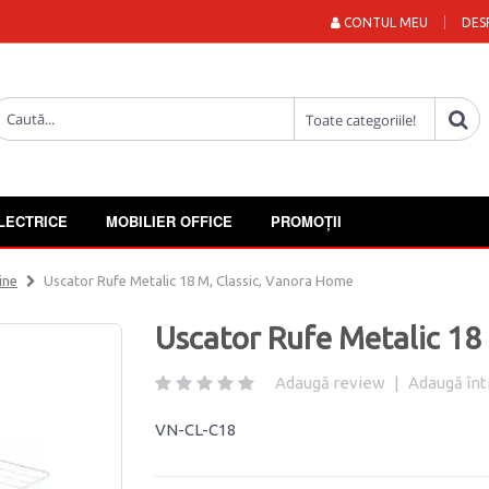
CONTUL MEU
DES
LECTRICE
MOBILIER OFFICE
PROMOȚII
ine
Uscator Rufe Metalic 18 M, Classic, Vanora Home
Uscator Rufe Metalic 18
Adaugă review
|
Adaugă înt
VN-CL-C18