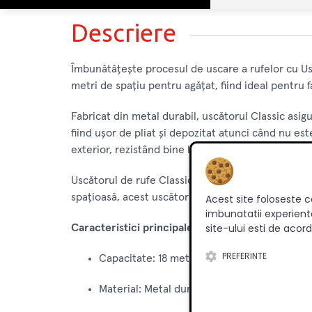
Descriere
Îmbunătățește procesul de uscare a rufelor cu Us
metri de spațiu pentru agățat, fiind ideal pentru f
Fabricat din metal durabil, uscătorul Classic asigu
fiind ușor de pliat și depozitat atunci când nu est
exterior, rezistând bine la condițiile meteo variat
Uscătorul de rufe Classic de la Vanora Home este u
spațioasă, acest uscător de rufe se integrează per
Acest site foloseste c
imbunatatii experienta
site-ului esti de acord
Caracteristici principale:
PREFERINTE
Capacitate: 18 metri de spațiu pentru agăța
Material: Metal durabil pentru o rezistență