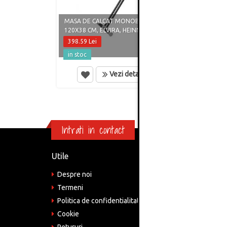
MASA DE CALCAT MONOBLOC
MASA 
120X38 CM, ELVIRA, HEINNER CARE
HEINN
398.59 Lei
239.9
in stoc
in st
Vezi detalii
Intrati in contact
Utile
Informa
Despre noi
Adre
Bucu
Termeni
Politica de confidentialitate
Tele
075
Cookie