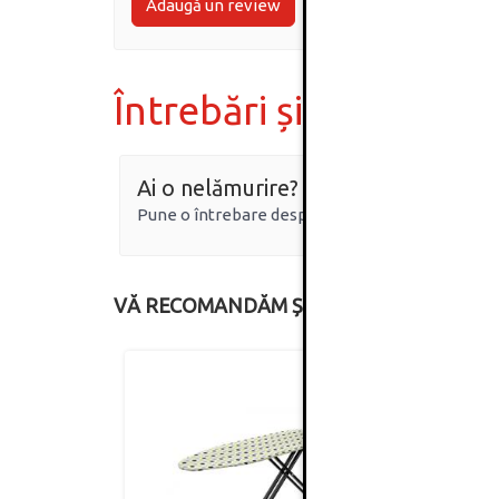
Adaugă un review
Întrebări și răspunsur
Ai o nelămurire?
Pune o întrebare despre produs.
VĂ RECOMANDĂM ȘI