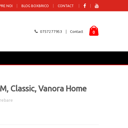
PRE NOI
BLOG BOXBRICO
CONTACT
0757277953
Contact
0
 M, Classic, Vanora Home
rebare