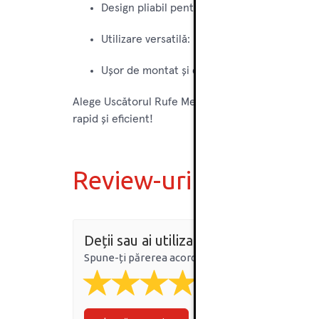
Design pliabil pentru depozitare ușoară
Utilizare versatilă: potrivit pentru interior ș
Ușor de montat și demontat
Alege Uscătorul Rufe Metalic 18m Classic de la V
rapid și eficient!
Review-uri
Deții sau ai utilizat produsul?
Spune-ți părerea acordând o nota produsului