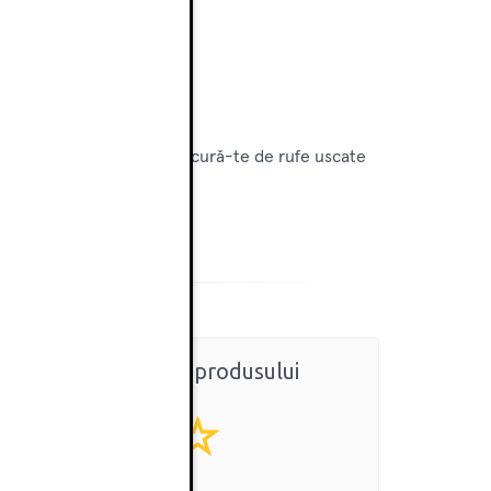
ufelor. Cumpără acum și bucură-te de rufe uscate
Ratingul general al produsului