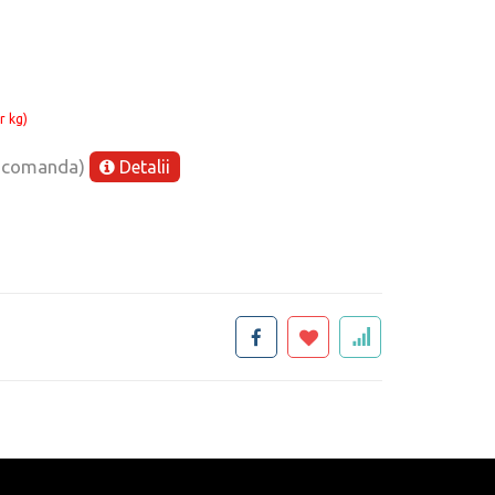
r kg)
e comanda)
Detalii