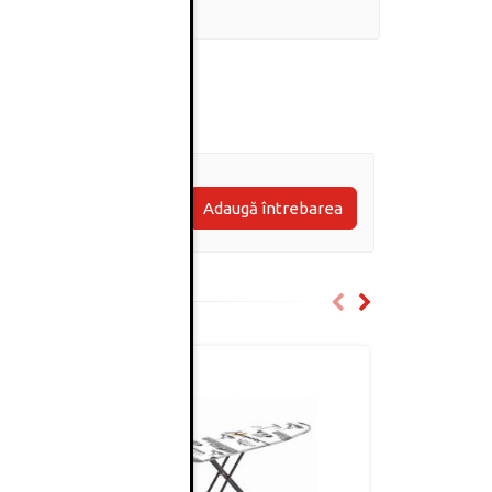
0
(0 review-uri)
Adaugă întrebarea