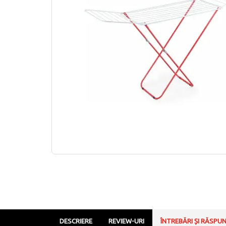
DESCRIERE
REVIEW-URI
ÎNTREBĂRI ȘI RĂSPU