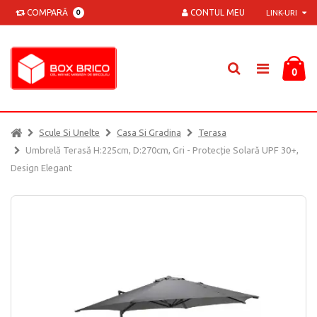
COMPARĂ
CONTUL MEU
0
LINK-URI
0
Scule Si Unelte
Casa Si Gradina
Terasa
Umbrelă Terasă H:225cm, D:270cm, Gri - Protecție Solară UPF 30+,
Design Elegant