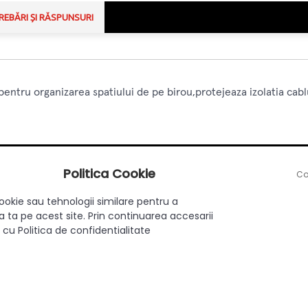
REBĂRI ȘI RĂSPUNSURI
ntru organizarea spatiului de pe birou,protejeaza izolatia cablur
Politica Cookie
Co
ookie sau tehnologii similare pentru a
Ø60mm
 ta pe acest site. Prin continuarea accesarii
 cu Politica de confidentialitate
Aliaj ZnAL
Crom
Da