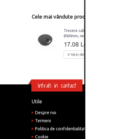
Cele mai vândute produse din această catego
Trecere cablu, metal,
Ø60mm, negru mat
17.08 Lei
Vezi detalii
Intrati in contact
Utile
Informa
Despre noi
Adre
Bucu
Termeni
Politica de confidentialitate
Tele
075
Cookie