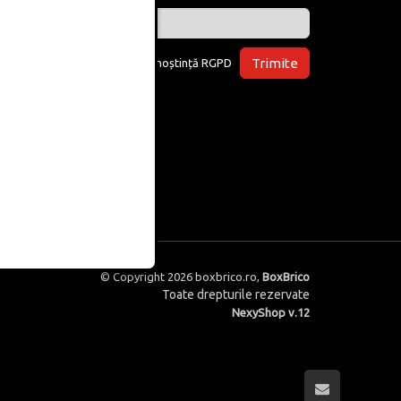
Trimite
Am luat la cunoștință
RGPD
© Copyright 2026
boxbrico.ro
,
BoxBrico
Toate drepturile rezervate
NexyShop v.12