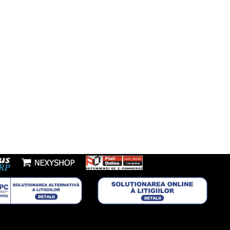
l:
nzi@boxbrico.ro
7448842