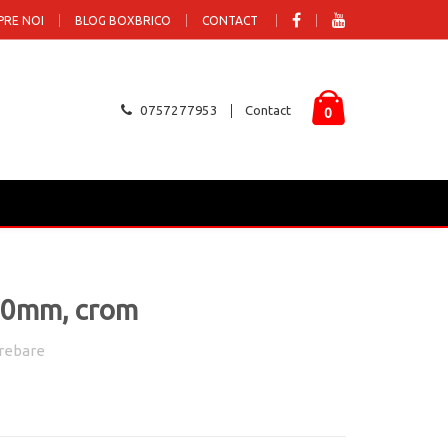
PRE NOI
BLOG BOXBRICO
CONTACT
0757277953
Contact
0
Ø60mm, crom
rebare