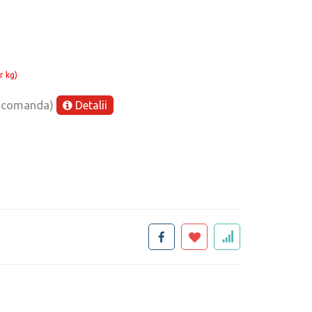
r kg)
e comanda)
Detalii