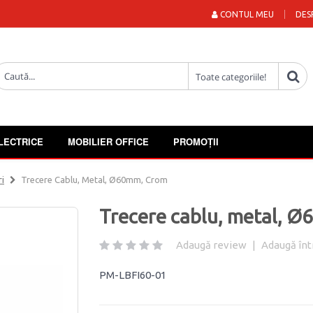
CONTUL MEU
DES
LECTRICE
MOBILIER OFFICE
PROMOȚII
ri
Trecere Cablu, Metal, Ø60mm, Crom
Trecere cablu, metal, 
Adaugă review
|
Adaugă înt
PM-LBFI60-01