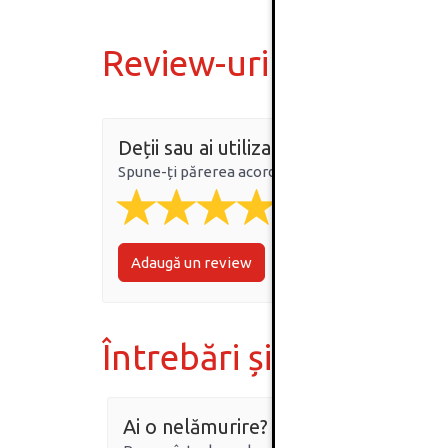
Review-uri
Deții sau ai utilizat produsul?
Spune-ți părerea acordând o nota produsului
Adaugă un review
Întrebări și răspunsur
Ai o nelămurire?