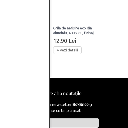
co din
Grila de aerisire eco din
0mm,
aluminiu, 480 x 60, finisaj
negru mat
12.90 Lei
Vezi detalii
Fii primul care află noutățile!
Abonează-te la newsletter
BoxBrico
și
află de reducerile cu timp limitat!