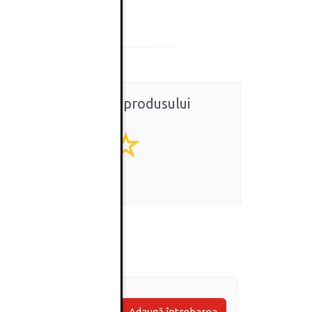
Ratingul general al produsului
0
(0 review-uri)
Adaugă întrebarea