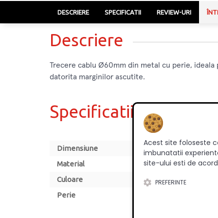
DESCRIERE
SPECIFICATII
REVIEW-URI
ÎNT
Descriere
Trecere cablu Ø60mm din metal cu perie, ideala pe
datorita marginilor ascutite.
Specificatii
Acest site foloseste c
Dimensiune
imbunatatii experienta
site-ului esti de acord
Material
Culoare
PREFERINTE
Perie