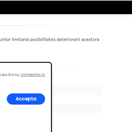
ilor limitand posibilitatea deteriorarii acestora
consento.ro
okie Bot by
Accepta