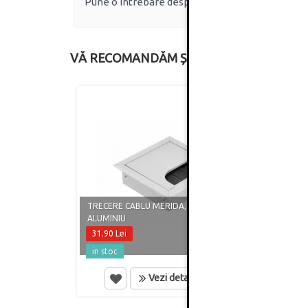
Pune o întrebare despre produs.
VĂ RECOMANDĂM ȘI
TRECERE CABLU MERIDA, 80X80MM,
TRECE
ALUMINIU
NEGR
31.90 Lei
35.20
in stoc
in st
Vezi detalii