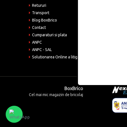
Retururi
Emai
come
Transport
Blog BoxBrico
CIF:
RO4
Contact
Cumparaturi si plata
ANPC
ANPC - SAL
Solutionarea Online a litigiilor
BoxBrico
Cel mai mic magazin de bricolaj