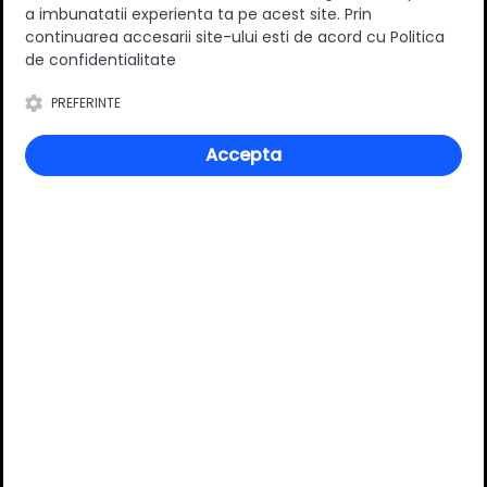
a imbunatatii experienta ta pe acest site. Prin
0
(0 review-uri)
continuarea accesarii site-ului esti de acord cu Politica
de confidentialitate
PREFERINTE
Întrebări și răspunsuri
Accepta
Ai o nelămurire?
Pune o întrebare despre produs.
Adaugă întrebarea
VĂ RECOMANDĂM ȘI