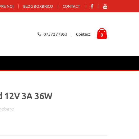
PRE NOI
BLOG BOXBRICO
CONTACT
0757277953
Contact
0
ed 12V 3A 36W
rebare