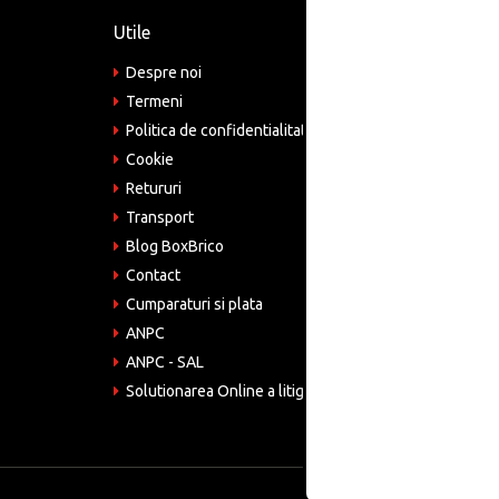
Utile
Informa
Despre noi
Adre
Bucu
Termeni
Politica de confidentialitate
Tele
075
Cookie
Retururi
Emai
come
Transport
Blog BoxBrico
CIF:
RO4
Contact
Cumparaturi si plata
ANPC
ANPC - SAL
Solutionarea Online a litigiilor