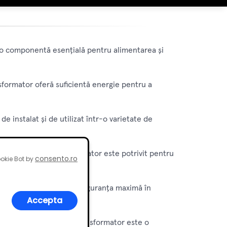
 o componentă esențială pentru alimentarea și
sformator oferă suficientă energie pentru a
e instalat și de utilizat într-o varietate de
pe piață, acest transformator este potrivit pentru
consento.ro
okie Bot by
st transformator asigură siguranța maximă în
Accepta
e pe termen lung, acest transformator este o