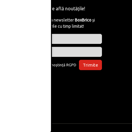
Fii primul care află noutățile!
Abonează-te la newsletter
BoxBrico
și
află de reducerile cu timp limitat!
Trimite
Am luat la cunoștință
RGPD