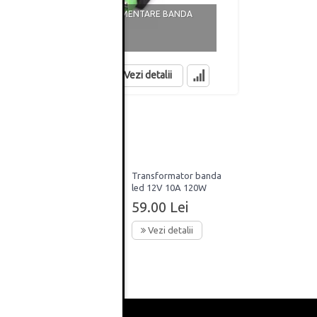
TRANSFORMA
MUFA TATA ALIMENTARE BANDA
10A 120W
2.90 Lei
59.00 Lei
in stoc
in stoc
Vezi detalii
banda
Transformator banda
or
led 12V 10A 120W
59.00 Lei
Vezi detalii