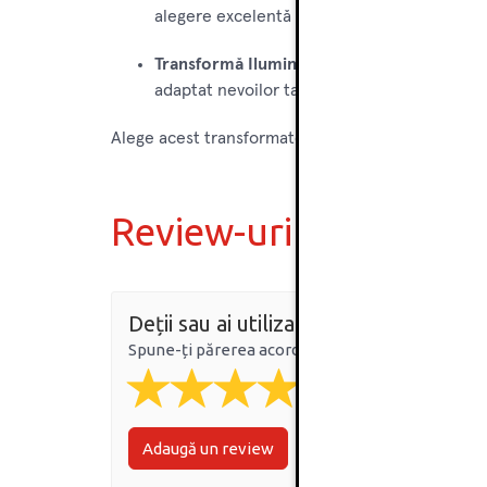
alegere excelentă pentru cei care caută o s
Transformă Iluminatul LED
: Investește în 
adaptat nevoilor tale de iluminare.
Alege acest transformator și bucură-te de un ilumi
Review-uri
Deții sau ai utilizat produsul?
Spune-ți părerea acordând o nota produsului
Adaugă un review