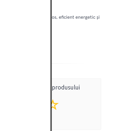
ațiul într-un mediu luminos, eficient energetic și
Ratingul general al produsului
0
(0 review-uri)