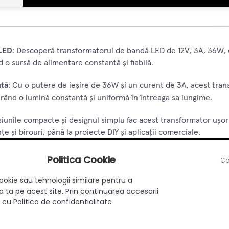
 LED
: Descoperă transformatorul de bandă LED de 12V, 3A, 36W,
d o sursă de alimentare constantă și fiabilă.
ntă
: Cu o putere de ieșire de 36W și un curent de 3A, acest tran
urând o lumină constantă și uniformă în întreaga sa lungime.
iunile compacte și designul simplu fac acest transformator ușor d
nțe și birouri, până la proiecte DIY și aplicații comerciale.
ru a fi compatibil cu majoritatea benzilor LED de 12V disponibile 
Politica Cookie
Co
luminat.
ookie sau tehnologii similare pentru a
e împotriva supratensiunii, scurtcircuitelor și suprasarcinii, ace
 ta pe acest site. Prin continuarea accesarii
 cu Politica de confidentialitate
te dispozitive conectate împotriva daunelor electrice.
t pentru a oferi o eficiență energetică ridicată și o durabilitat