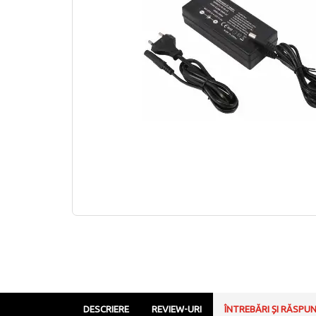
DESCRIERE
REVIEW-URI
ÎNTREBĂRI ȘI RĂSPU