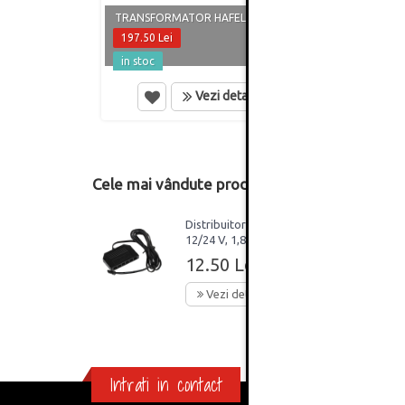
CABLU
TRANSFORMATOR HAFELE 60 W
TRAN
197.50 Lei
16.50
in stoc
in st
Vezi detalii
Cele mai vândute produse din această catego
Distribuitor DC 6 ieșiri
12/24 V, 1,8 m, Riex
EC91 conectori MINI
12.50 Lei
Vezi detalii
Intrati in contact