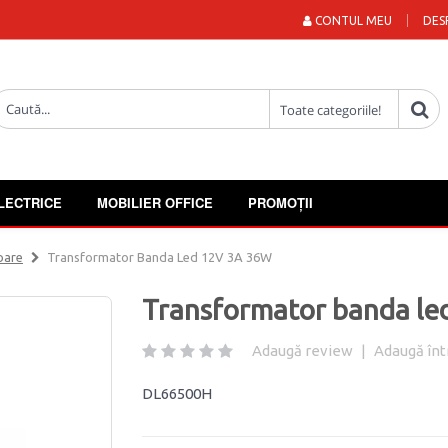
CONTUL MEU
DES
LECTRICE
MOBILIER OFFICE
PROMOȚII
oare
Transformator Banda Led 12V 3A 36W
Transformator banda l
Adaugă review
|
Adaugă înt
DL66500H