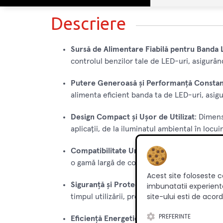
Descriere
Sursă de Alimentare Fiabilă pentru Banda
controlul benzilor tale de LED-uri, asigurân
Putere Generoasă și Performanță Consta
alimenta eficient banda ta de LED-uri, asig
Design Compact și Ușor de Utilizat
: Dimens
aplicații, de la iluminatul ambiental în locui
Compatibilitate Universală
: Proiectat pent
o gamă largă de configurații și aplicații de i
Acest site foloseste c
Siguranță și Protecție
: Echipat cu protecți
imbunatatii experienta
site-ului esti de acord
timpul utilizării, protejând banda LED și al
PREFERINTE
Eficiență Energetică și Fiabilitate
: Construi