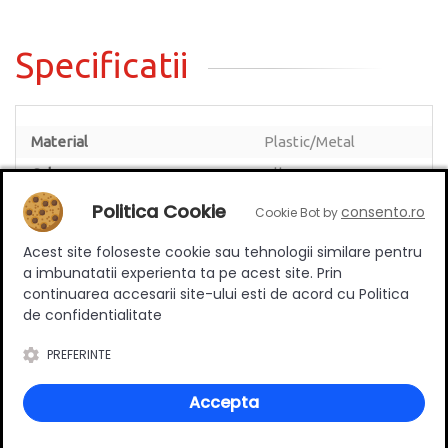
Specificatii
Material
Plastic/Metal
Culoare
Alb
Politica Cookie
consento.ro
Cookie Bot by
Acest site foloseste cookie sau tehnologii similare pentru
a imbunatatii experienta ta pe acest site. Prin
Review-uri
continuarea accesarii site-ului esti de acord cu Politica
de confidentialitate
PREFERINTE
Deții sau ai utilizat produsul?
Accepta
Spune-ți părerea acordând o nota produsului