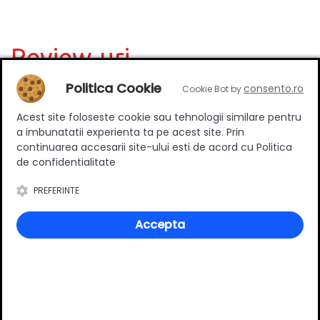
Review-uri
Politica Cookie
consento.ro
Cookie Bot by
Deții sau ai utilizat produsul?
Acest site foloseste cookie sau tehnologii similare pentru
a imbunatatii experienta ta pe acest site. Prin
Spune-ți părerea acordând o nota produsului
continuarea accesarii site-ului esti de acord cu Politica
de confidentialitate
PREFERINTE
Adaugă un review
Accepta
Ratingul general al produsului