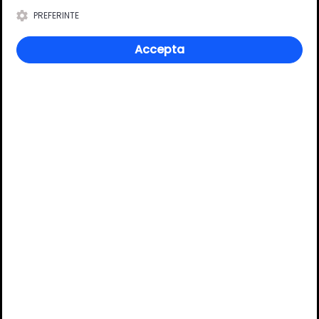
Culoare
Transparent mat
PREFERINTE
Accepta
Review-uri
Deții sau ai utilizat produsul?
Spune-ți părerea acordând o nota produsului
Adaugă un review
Ratingul general al produsului