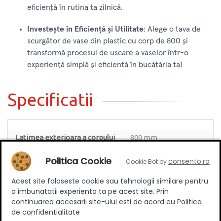
eficiență în rutina ta zilnică.
Investește în Eficiență și Utilitate
: Alege o tava de
scurgător de vase din plastic cu corp de 800 și
transformă procesul de uscare a vaselor într-o
experiență simplă și eficientă în bucătăria ta!
Specificatii
Latimea exterioara a corpului
800 mm
[mm]
Politica Cookie
consento.ro
Cookie Bot by
Adancime
240 mm
Latime scurgator
764 mm
Acest site foloseste cookie sau tehnologii similare pentru
a imbunatatii experienta ta pe acest site. Prin
Montare
In corp pe lateral
continuarea accesarii site-ului esti de acord cu Politica
Material
Plastic
de confidentialitate