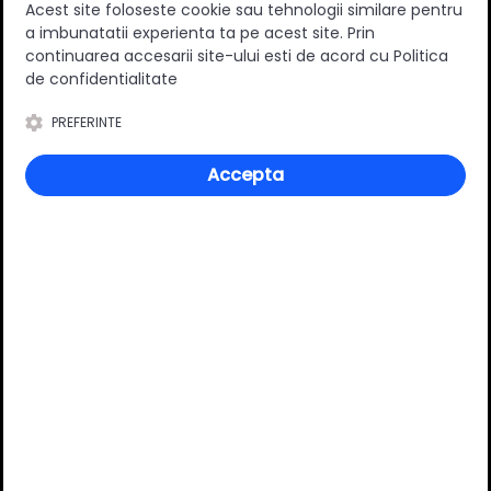
Acest site foloseste cookie sau tehnologii similare pentru
Lungime nominala (mm)
550 mm
a imbunatatii experienta ta pe acest site. Prin
Varianta extragere
Totala
continuarea accesarii site-ului esti de acord cu Politica
de confidentialitate
Capacitate portanta (kg)
30 kg
Suruburi incluse
Nu
PREFERINTE
Material
Metal/Plastic
Accepta
Culoare
Gri
Finisaj
Lacuit
Tip sertar
Inalt
Review-uri