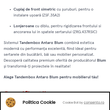
Cuplaj de front simetric
cu șuruburi, pentru o
instalare ușoară (ZSF.35A2)
Lonjeroane
cu diblu, pentru rigidizarea frontului si
ancorarea lui in spatele sertarului (ZRG.437RSIC)
Sistemul
Tandembox Antaro Blum
combină estetica
modernă cu performanța excelentă, fiind ideal pentru
sertarele din bucătării, băi sau mobilier personalizat.
Descoperă calitatea premium oferită de producătorul
Blum
și transformă-ți proiectele în realitate!
Alege Tandembox Antaro Blum pentru mobilierul tău!
Specificatii
Politica Cookie
consento.ro
Cookie Bot by