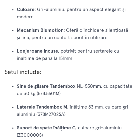
Culoare
: Gri-aluminiu, pentru un aspect elegant și
modern
Mecanism Blumotion
: Oferă o închidere silențioasă
și lină, pentru un confort sporit în utilizare
Lonjeroane incuse
, potrivit pentru sertarele cu
inaltime de pana la 151mm
Setul include:
Sine de glisare Tandembox
NL-550mm, cu capacitate
de 30 kg (578.5501M)
Laterale Tandembox M
, înălțime 83 mm, culoare gri-
aluminiu (378M2702SA)
Suport de spate înălțime C
, culoare gri-aluminiu
(Z30C000S)