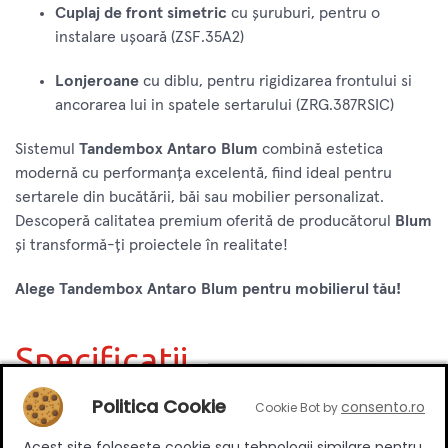
Cuplaj de front simetric
cu șuruburi, pentru o
instalare ușoară (ZSF.35A2)
Lonjeroane
cu diblu, pentru rigidizarea frontului si
ancorarea lui in spatele sertarului (ZRG.387RSIC)
Sistemul
Tandembox Antaro Blum
combină estetica
modernă cu performanța excelentă, fiind ideal pentru
sertarele din bucătării, băi sau mobilier personalizat.
Descoperă calitatea premium oferită de producătorul
Blum
și transformă-ți proiectele în realitate!
Alege Tandembox Antaro Blum pentru mobilierul tău!
Specificatii
Politica Cookie
consento.ro
Cookie Bot by
Lungime nominala (mm)
450 mm
Acest site foloseste cookie sau tehnologii similare pentru