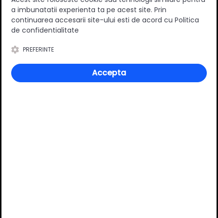
a imbunatatii experienta ta pe acest site. Prin
Varianta extragere
Totala
continuarea accesarii site-ului esti de acord cu Politica
Capacitate portanta (kg)
30 kg
de confidentialitate
Suruburi incluse
Nu
PREFERINTE
Material
Metal/Plastic
Accepta
Culoare
Gri
Finisaj
Lacuit
Tip sertar
Inalt
Review-uri
Deții sau ai utilizat produsul?
Spune-ți părerea acordând o nota produsului