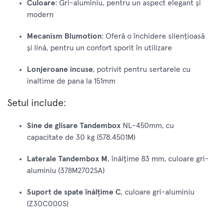
Culoare
: Gri-aluminiu, pentru un aspect elegant și
modern
Mecanism Blumotion
: Oferă o închidere silențioasă
și lină, pentru un confort sporit în utilizare
Lonjeroane incuse
, potrivit pentru sertarele cu
inaltime de pana la 151mm
Setul include:
Sine de glisare Tandembox
NL-450mm, cu
capacitate de 30 kg (578.4501M)
Laterale Tandembox M
, înălțime 83 mm, culoare gri-
aluminiu (378M2702SA)
Suport de spate înălțime C
, culoare gri-aluminiu
(Z30C000S)