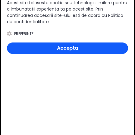
Acest site foloseste cookie sau tehnologii similare pentru
Lungime nominala (mm)
400 mm
a imbunatatii experienta ta pe acest site. Prin
Varianta extragere
Totala
continuarea accesarii site-ului esti de acord cu Politica
de confidentialitate
Capacitate portanta (kg)
30 kg
Suruburi incluse
Nu
PREFERINTE
Material
Metal/Plastic
Accepta
Culoare
Gri
Finisaj
Lacuit
Tip sertar
Inalt
Review-uri