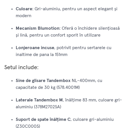
Culoare
: Gri-aluminiu, pentru un aspect elegant și
modern
Mecanism Blumotion
: Oferă o închidere silențioasă
și lină, pentru un confort sporit în utilizare
Lonjeroane incuse
, potrivit pentru sertarele cu
inaltime de pana la 151mm
Setul include:
Sine de glisare Tandembox
NL-400mm, cu
capacitate de 30 kg (578.4001M)
Laterale Tandembox M
, înălțime 83 mm, culoare gri-
aluminiu (378M2702SA)
Suport de spate înălțime C
, culoare gri-aluminiu
(Z30C000S)