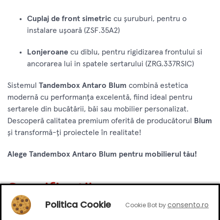
Cuplaj de front simetric
cu șuruburi, pentru o
instalare ușoară (ZSF.35A2)
Lonjeroane
cu diblu, pentru rigidizarea frontului si
ancorarea lui in spatele sertarului (ZRG.337RSIC)
Sistemul
Tandembox Antaro Blum
combină estetica
modernă cu performanța excelentă, fiind ideal pentru
sertarele din bucătării, băi sau mobilier personalizat.
Descoperă calitatea premium oferită de producătorul
Blum
și transformă-ți proiectele în realitate!
Alege Tandembox Antaro Blum pentru mobilierul tău!
Specificatii
Politica Cookie
consento.ro
Cookie Bot by