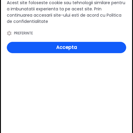
Acest site foloseste cookie sau tehnologii similare pentru
Lungime nominala (mm)
300 mm
a imbunatatii experienta ta pe acest site. Prin
Varianta extragere
Totala
continuarea accesarii site-ului esti de acord cu Politica
de confidentialitate
Capacitate portanta (kg)
30 kg
Suruburi incluse
Nu
PREFERINTE
Material
Metal/Plastic
Accepta
Culoare
Gri
Finisaj
Lacuit
Tip sertar
Inalt
Review-uri