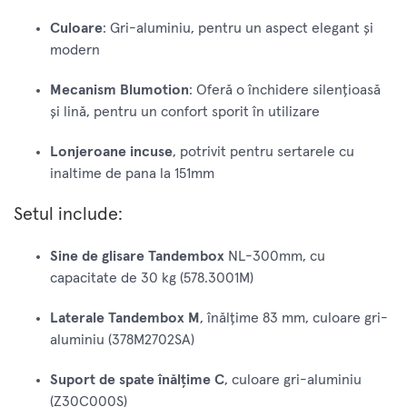
Culoare
: Gri-aluminiu, pentru un aspect elegant și
modern
Mecanism Blumotion
: Oferă o închidere silențioasă
și lină, pentru un confort sporit în utilizare
Lonjeroane incuse
, potrivit pentru sertarele cu
inaltime de pana la 151mm
Setul include:
Sine de glisare Tandembox
NL-300mm, cu
capacitate de 30 kg (578.3001M)
Laterale Tandembox M
, înălțime 83 mm, culoare gri-
aluminiu (378M2702SA)
Suport de spate înălțime C
, culoare gri-aluminiu
(Z30C000S)