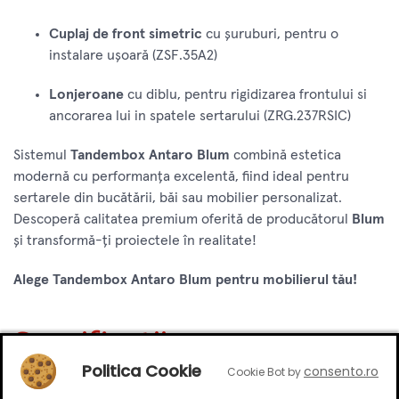
Cuplaj de front simetric
cu șuruburi, pentru o
instalare ușoară (ZSF.35A2)
Lonjeroane
cu diblu, pentru rigidizarea frontului si
ancorarea lui in spatele sertarului (ZRG.237RSIC)
Sistemul
Tandembox Antaro Blum
combină estetica
modernă cu performanța excelentă, fiind ideal pentru
sertarele din bucătării, băi sau mobilier personalizat.
Descoperă calitatea premium oferită de producătorul
Blum
și transformă-ți proiectele în realitate!
Alege Tandembox Antaro Blum pentru mobilierul tău!
Specificatii
Politica Cookie
consento.ro
Cookie Bot by