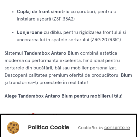
Cuplaj de front simetric
cu șuruburi, pentru o
instalare ușoară (ZSF.35A2)
Lonjeroane
cu diblu, pentru rigidizarea frontului si
ancorarea lui in spatele sertarului (ZRG.207RSIC)
Sistemul
Tandembox Antaro Blum
combină estetica
modernă cu performanța excelentă, fiind ideal pentru
sertarele din bucătării, băi sau mobilier personalizat.
Descoperă calitatea premium oferită de producătorul
Blum
și transformă-ți proiectele în realitate!
Alege Tandembox Antaro Blum pentru mobilierul tău!
Specificatii
Politica Cookie
consento.ro
Cookie Bot by