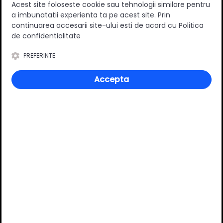
Acest site foloseste cookie sau tehnologii similare pentru
Lungime nominala (mm)
270 mm
a imbunatatii experienta ta pe acest site. Prin
Varianta extragere
Totala
continuarea accesarii site-ului esti de acord cu Politica
de confidentialitate
Capacitate portanta (kg)
30 kg
Suruburi incluse
Nu
PREFERINTE
Material
Metal/Plastic
Accepta
Culoare
Gri
Finisaj
Lacuit
Tip sertar
Inalt
Review-uri