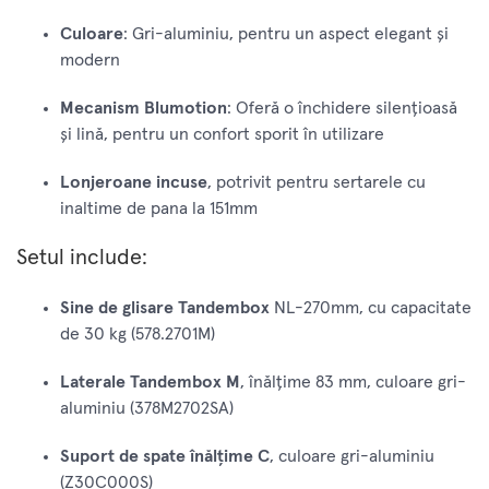
Culoare
: Gri-aluminiu, pentru un aspect elegant și
modern
Mecanism Blumotion
: Oferă o închidere silențioasă
și lină, pentru un confort sporit în utilizare
Lonjeroane incuse
, potrivit pentru sertarele cu
inaltime de pana la 151mm
Setul include:
Sine de glisare Tandembox
NL-270mm, cu capacitate
de 30 kg (578.2701M)
Laterale Tandembox M
, înălțime 83 mm, culoare gri-
aluminiu (378M2702SA)
Suport de spate înălțime C
, culoare gri-aluminiu
(Z30C000S)