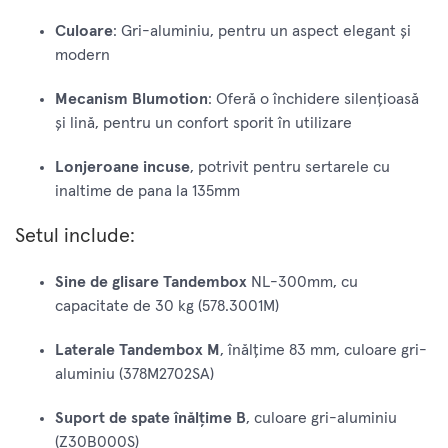
Culoare
: Gri-aluminiu, pentru un aspect elegant și
modern
Mecanism Blumotion
: Oferă o închidere silențioasă
și lină, pentru un confort sporit în utilizare
Lonjeroane incuse
, potrivit pentru sertarele cu
inaltime de pana la 135mm
Setul include:
Sine de glisare Tandembox
NL-300mm, cu
capacitate de 30 kg (578.3001M)
Laterale Tandembox M
, înălțime 83 mm, culoare gri-
aluminiu (378M2702SA)
Suport de spate înălțime B
, culoare gri-aluminiu
(Z30B000S)