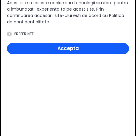
Acest site foloseste cookie sau tehnologii similare pentru
Lungime nominala (mm)
300 mm
a imbunatatii experienta ta pe acest site. Prin
Varianta extragere
Totala
continuarea accesarii site-ului esti de acord cu Politica
de confidentialitate
Capacitate portanta (kg)
30 kg
Suruburi incluse
Nu
PREFERINTE
Material
Metal/Plastic
Accepta
Culoare
Gri
Finisaj
Lacuit
Tip sertar
Mediu
Review-uri