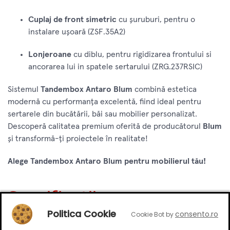
Cuplaj de front simetric
cu șuruburi, pentru o
instalare ușoară (ZSF.35A2)
Lonjeroane
cu diblu, pentru rigidizarea frontului si
ancorarea lui in spatele sertarului (ZRG.237RSIC)
Sistemul
Tandembox Antaro Blum
combină estetica
modernă cu performanța excelentă, fiind ideal pentru
sertarele din bucătării, băi sau mobilier personalizat.
Descoperă calitatea premium oferită de producătorul
Blum
și transformă-ți proiectele în realitate!
Alege Tandembox Antaro Blum pentru mobilierul tău!
Specificatii
Politica Cookie
consento.ro
Cookie Bot by