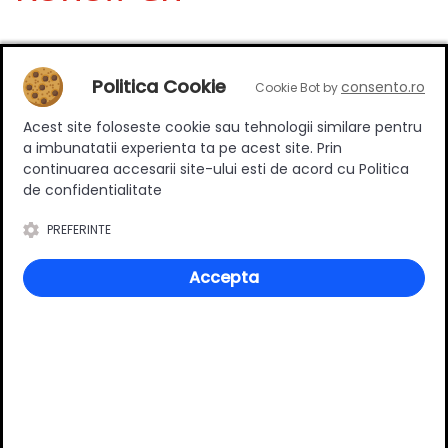
Deții sau ai utilizat produsul?
Politica Cookie
consento.ro
Cookie Bot by
Spune-ți părerea acordând o nota produsului
Acest site foloseste cookie sau tehnologii similare pentru
a imbunatatii experienta ta pe acest site. Prin
continuarea accesarii site-ului esti de acord cu Politica
Adaugă un review
de confidentialitate
PREFERINTE
Ratingul general al produsului
Accepta
0
(0 review-uri)