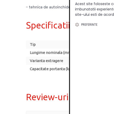
Acest site foloseste c
- tehnica de autoinchidere Blumotion
imbunatatii experienta
site-ului esti de acord
Specificatii
PREFERINTE
Tip
Lungime nominala (mm)
Varianta extragere
Capacitate portanta (kg)
Review-uri