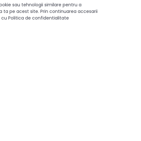
ookie sau tehnologii similare pentru a
 ta pe acest site. Prin continuarea accesarii
 cu Politica de confidentialitate
TANDEM plus BLUMOTION
300 mm
Partiala
30 kg
0