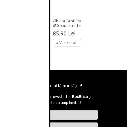
Glisiera TANDEM
650mm, extractie
n,
partiala, tip-on, cuplaje
85.90 Lei
kg,
incluse, 30kg, Blum
Vezi detalii
Fii primul care află noutățile!
Abonează-te la newsletter
BoxBrico
și
află de reducerile cu timp limitat!