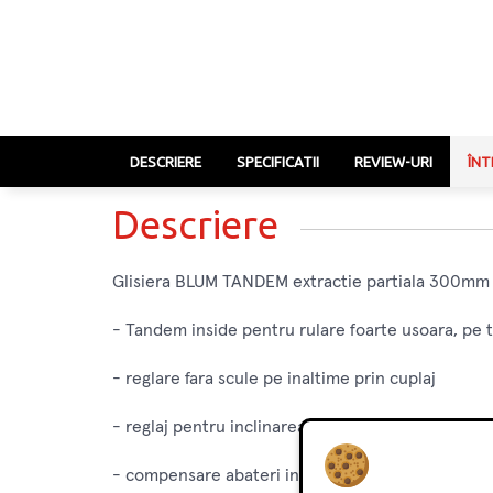
DESCRIERE
SPECIFICATII
REVIEW-URI
ÎNT
Descriere
Glisiera BLUM TANDEM extractie partiala 300mm 
- Tandem inside pentru rulare foarte usoara, pe 
- reglare fara scule pe inaltime prin cuplaj
- reglaj pentru inclinarea frontului fara unelte, in
- compensare abateri in lateral si pe adancime