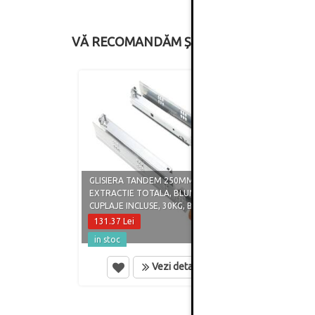
VĂ RECOMANDĂM ȘI
GLISIERA TANDEM 250MM,
GLISI
EXTRACTIE TOTALA, BLUMOTION,
EXTRA
CUPLAJE INCLUSE, 30KG, BLUM
CUPLA
131.37 Lei
65.90
in stoc
in st
Vezi detalii