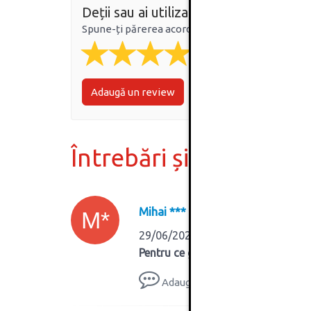
Deții sau ai utilizat produsul?
Spune-ți părerea acordând o nota produsului
Adaugă un review
Întrebări și răspunsur
Mihai ***
M*
29/06/2025
Pentru ce grosime de pal sunt ?
Adauga răspuns
Vezi răs