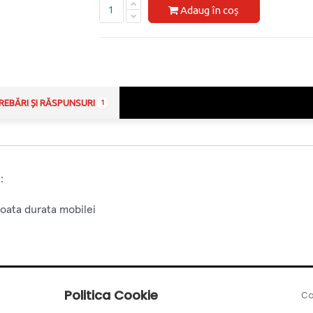
Adaug în coș
REBĂRI ȘI RĂSPUNSURI
1
:
toata durata mobilei
tegrat in sina de glisare
Politica Cookie
Co