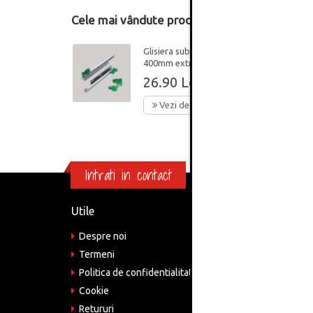
Cele mai vândute produse din această catego
Glisiera sub sertar
400mm extractie
partiala ECO
26.90 Lei
Vezi detalii
Intrati in contact
Utile
Informa
Despre noi
Adre
Bucu
Termeni
Politica de confidentialitate
Tele
075
Cookie
Retururi
Emai