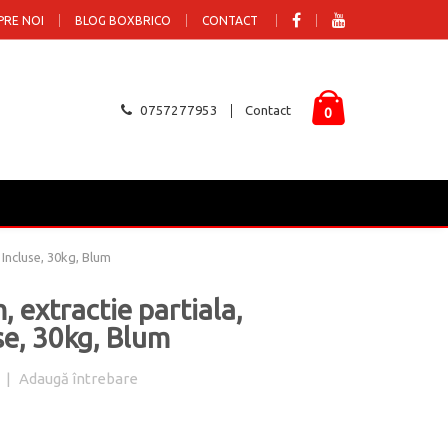
PRE NOI
BLOG BOXBRICO
CONTACT
0757277953
Contact
0
Incluse, 30kg, Blum
extractie partiala,
se, 30kg, Blum
|
Adaugă întrebare