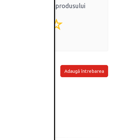
Ratingul general al produsului
0
(0 review-uri)
Adaugă întrebarea