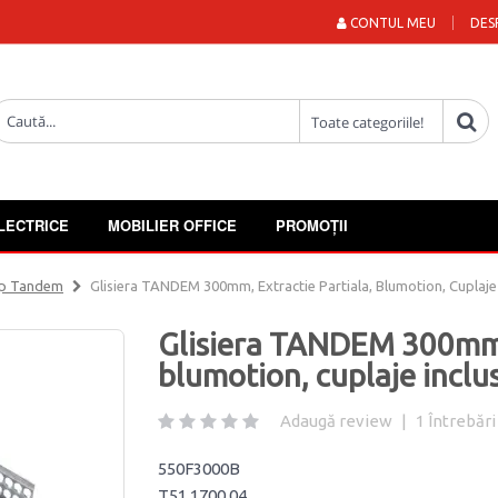
CONTUL MEU
DES
LECTRICE
MOBILIER OFFICE
PROMOȚII
Tip Tandem
Glisiera TANDEM 300mm, Extractie Partiala, Blumotion, Cuplaje 
Glisiera TANDEM 300mm, 
blumotion, cuplaje inclu
Adaugă review
|
1
Întrebări
550F3000B
T51.1700.04