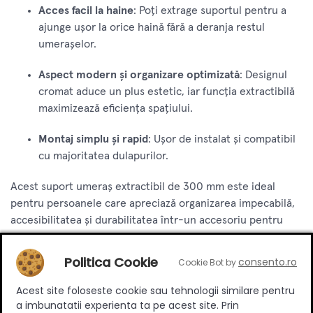
Acces facil la haine
: Poți extrage suportul pentru a
ajunge ușor la orice haină fără a deranja restul
umerașelor.
Aspect modern și organizare optimizată
: Designul
cromat aduce un plus estetic, iar funcția extractibilă
maximizează eficiența spațiului.
Montaj simplu și rapid
: Ușor de instalat și compatibil
cu majoritatea dulapurilor.
Acest suport umeraș extractibil de 300 mm este ideal
pentru persoanele care apreciază organizarea impecabilă,
accesibilitatea și durabilitatea într-un accesoriu pentru
garderobă.
Politica Cookie
consento.ro
Cookie Bot by
Specificatii
Acest site foloseste cookie sau tehnologii similare pentru
a imbunatatii experienta ta pe acest site. Prin