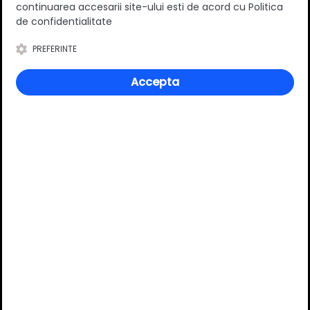
continuarea accesarii site-ului esti de acord cu Politica
de confidentialitate
Material
Metal/Plastic
PREFERINTE
Culoare
Crom
Lungime
300 mm
Accepta
Sarcina [kg]
4 kg
Review-uri
Deții sau ai utilizat produsul?
Spune-ți părerea acordând o nota produsului