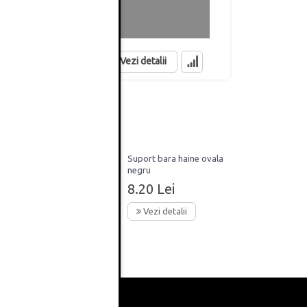
CU CAPAC, ALB
FARA CAPAC, 
10.07 Lei
8.44 Lei
in stoc
in stoc
Vezi detalii
inisaj
Suport bara haine ovala
lusi,
negru
8.20 Lei
Vezi detalii