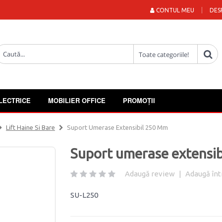
CONTUL MEU
DES
LECTRICE
MOBILIER OFFICE
PROMOȚII
Lift Haine Si Bare
Suport Umerase Extensibil 250 Mm
Suport umerase extensi
Adaugă review
|
Adaugă înt
SU-L250