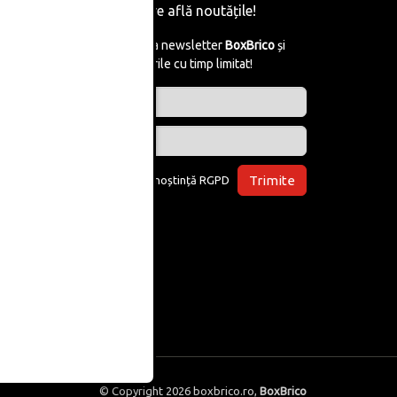
Fii primul care află noutățile!
Abonează-te la newsletter
BoxBrico
și
află de reducerile cu timp limitat!
Trimite
Am luat la cunoștință
RGPD
© Copyright 2026
boxbrico.ro
,
BoxBrico