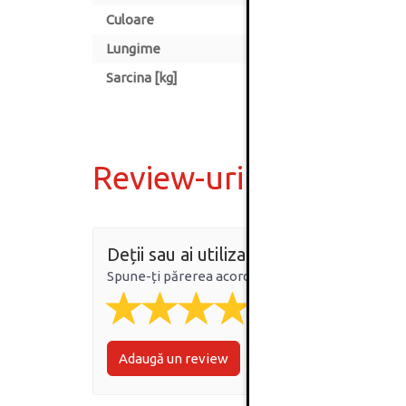
Culoare
Lungime
Sarcina [kg]
Review-uri
Deții sau ai utilizat produsul?
Spune-ți părerea acordând o nota produsului
Adaugă un review