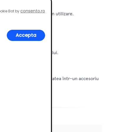
erse tipuri.
consento.ro
okie Bot by
stabilitate și siguranță în utilizare.
Accepta
or.
ximizează eficiența spațiului.
cesibilitatea și durabilitatea într-un accesoriu