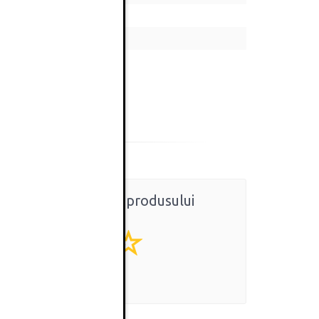
Ratingul general al produsului
0
(0 review-uri)