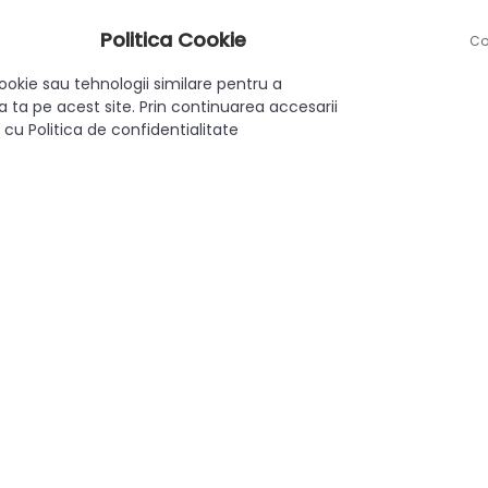
ă la 4 kg, fiind potrivit pentru mai multe umerașe cu haine de div
Politica Cookie
Co
ă zone, cu ajutorul a patru holșuruburi de 4.0 x 18 mm, garantând 
ookie sau tehnologii similare pentru a
 ta pe acest site. Prin continuarea accesarii
 cu Politica de confidentialitate
pentru a ajunge ușor la orice haină fără a deranja restul umerașel
Designul cromat aduce un plus estetic, iar funcția extractibilă ma
compatibil cu majoritatea dulapurilor.
eal pentru persoanele care apreciază organizarea impecabilă, ac
Metal/Plastic