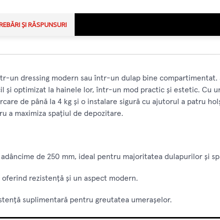
REBĂRI ȘI RĂSPUNSURI
 într-un dressing modern sau într-un dulap bine compartimentat.
l și optimizat la hainele lor, într-un mod practic și estetic. Cu 
care de până la 4 kg și o instalare sigură cu ajutorul a patru hol
tru a maximiza spațiul de depozitare.
o adâncime de 250 mm, ideal pentru majoritatea dulapurilor și sp
, oferind rezistență și un aspect modern.
ezistență suplimentară pentru greutatea umerașelor.