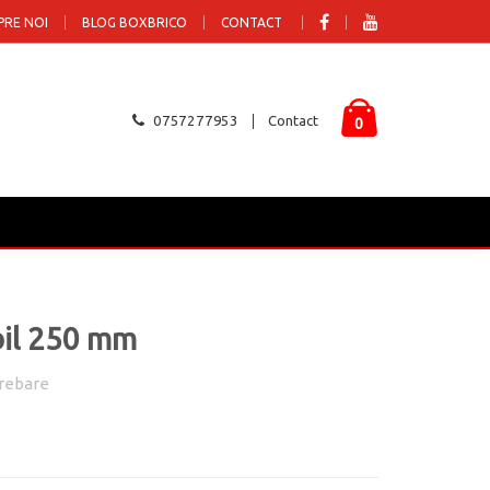
PRE NOI
BLOG BOXBRICO
CONTACT
0757277953
Contact
0
bil 250 mm
rebare