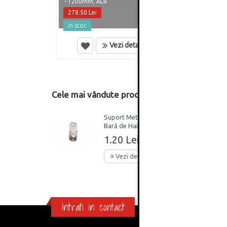
- 1200MM, ALB
- 700
278.50 Lei
255.5
in stoc
in st
Vezi detalii
Cele mai vândute produse din această catego
Suport Metalic pentru
Bară de Haine Ovală
1.20 Lei
Vezi detalii
Intrati in contact