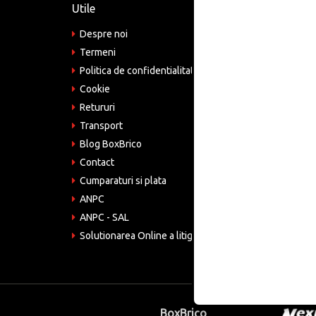
Utile
Informa
Despre noi
Adre
Bucu
Termeni
Politica de confidentialitate
Tele
075
Cookie
Retururi
Emai
come
Transport
Blog BoxBrico
CIF:
RO4
Contact
Cumparaturi si plata
ANPC
ANPC - SAL
Solutionarea Online a litigiilor
BoxBrico