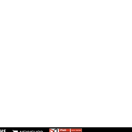
ții contact
Urmăriți-ne
Facebook
să:
resti, Sos Morarilor, nr 4B, Bloc L
Instagram
fon:
7277953
Youtube
l:
nzi@boxbrico.ro
7448842