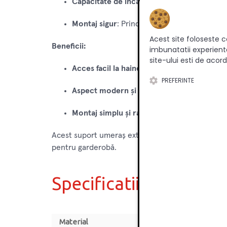
Capacitate de încărcare
: Poate susține pân
Montaj sigur
: Prinderea se realizează în dou
Acest site foloseste c
Beneficii:
imbunatatii experienta
site-ului esti de acord
Acces facil la haine
: Poți extrage suportul 
PREFERINTE
Aspect modern și organizare optimizată
: 
Montaj simplu și rapid
: Ușor de instalat și 
Acest suport umeraș extractibil de 250 mm este id
pentru garderobă.
Specificatii
Material