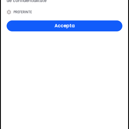
de confidentialitate
PREFERINTE
Ai o nelămurire?
Pune o întrebare despre produs.
Accepta
Adaugă întrebarea
VĂ RECOMANDĂM ȘI