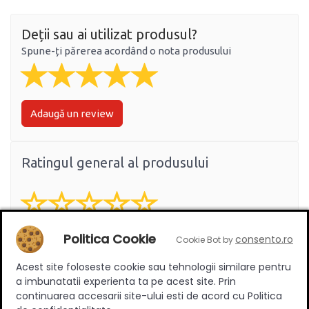
Deții sau ai utilizat produsul?
Spune-ți părerea acordând o nota produsului
Adaugă un review
Ratingul general al produsului
0
(0 review-uri)
Politica Cookie
consento.ro
Cookie Bot by
Acest site foloseste cookie sau tehnologii similare pentru
a imbunatatii experienta ta pe acest site. Prin
Întrebări și răspunsuri
continuarea accesarii site-ului esti de acord cu Politica