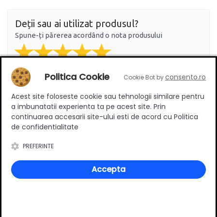
Deții sau ai utilizat produsul?
Spune-ți părerea acordând o nota produsului
Politica Cookie
consento.ro
Cookie Bot by
Adaugă un review
Acest site foloseste cookie sau tehnologii similare pentru
a imbunatatii experienta ta pe acest site. Prin
Ratingul general al produsului
continuarea accesarii site-ului esti de acord cu Politica
de confidentialitate
PREFERINTE
0
(0 review-uri)
Accepta
Întrebări și răspunsuri