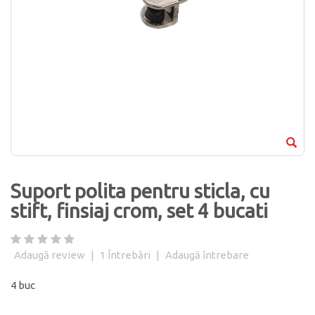
Suport polita pentru sticla, cu
stift, finsiaj crom, set 4 bucati
Adaugă review
|
1
Întrebări
|
Adaugă întrebare
4 buc