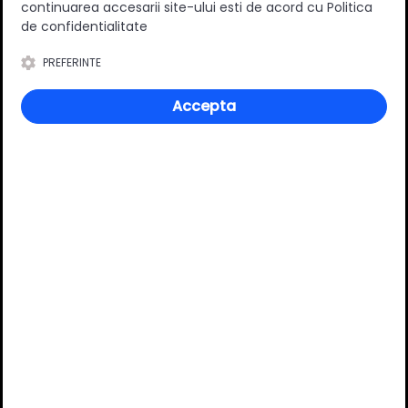
continuarea accesarii site-ului esti de acord cu Politica
de confidentialitate
Întrebări și răspunsuri
PREFERINTE
Accepta
Ai o nelămurire?
Pune o întrebare despre produs.
Adaugă întrebarea
VĂ RECOMANDĂM ȘI