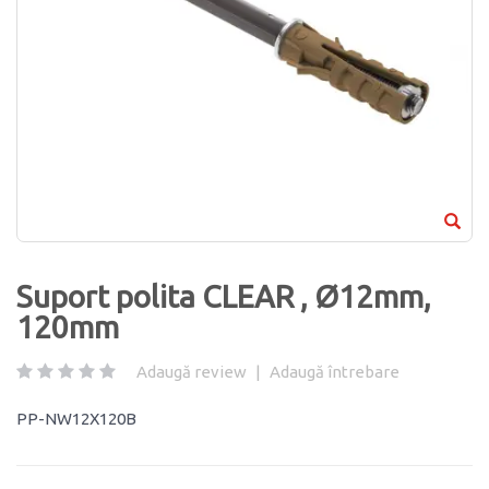
Suport polita CLEAR , Ø12mm,
120mm
Adaugă review
|
Adaugă întrebare
PP-NW12X120B