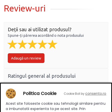
Review-uri
Deții sau ai utilizat produsul?
Spune-ți părerea acordând o nota produsului
Adaugă un review
Ratingul general al produsului
Politica Cookie
consento.ro
Cookie Bot by
0
(0 review-uri)
Acest site foloseste cookie sau tehnologii similare pentru
a imbunatatii experienta ta pe acest site. Prin