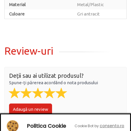
Material
Metal/Plastic
Culoare
Gri antracit
Review-uri
Deții sau ai utilizat produsul?
Spune-ți părerea acordând o nota produsului
Adaugă un review
Politica Cookie
consento.ro
Cookie Bot by
Ratingul general al produsului