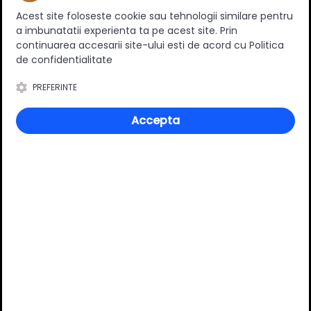
Acest site foloseste cookie sau tehnologii similare pentru
a imbunatatii experienta ta pe acest site. Prin
continuarea accesarii site-ului esti de acord cu Politica
de confidentialitate
0
(0 review-uri)
PREFERINTE
Accepta
Întrebări și răspunsuri
Ai o nelămurire?
Pune o întrebare despre produs.
Adaugă întrebarea
VĂ RECOMANDĂM ȘI