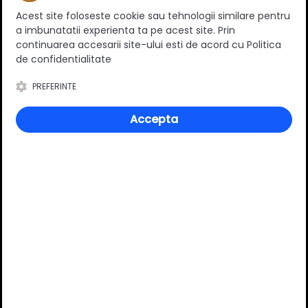
Acest site foloseste cookie sau tehnologii similare pentru
a imbunatatii experienta ta pe acest site. Prin
continuarea accesarii site-ului esti de acord cu Politica
de confidentialitate
0
(0 review-uri)
PREFERINTE
Accepta
Întrebări și răspunsuri
Ai o nelămurire?
Pune o întrebare despre produs.
Adaugă întrebarea
VĂ RECOMANDĂM ȘI