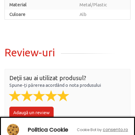
Material
Metal/Plastic
Culoare
Alb
Review-uri
Deții sau ai utilizat produsul?
Spune-ți părerea acordând o nota produsului
Adaugă un review
Politica Cookie
consento.ro
Cookie Bot by
Ratingul general al produsului