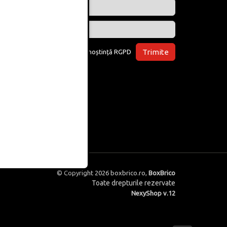
Trimite
Am luat la cunoștință
RGPD
© Copyright 2026
boxbrico.ro
,
BoxBrico
Toate drepturile rezervate
NexyShop v.12