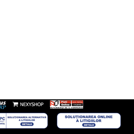
fon:
7277953
Youtube
l:
nzi@boxbrico.ro
7448842