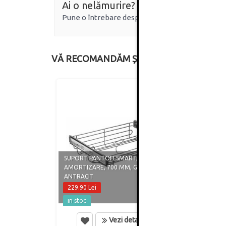
Ai o nelămurire?
Pune o întrebare despre produs.
VĂ RECOMANDĂM ȘI
SUPORT PANTOFI SMART, CU
AMORTIZARE, 700 MM, GRI
SUPOR
ANTRACIT
AMORT
229.90 Lei
202.0
in stoc
in st
Vezi detalii