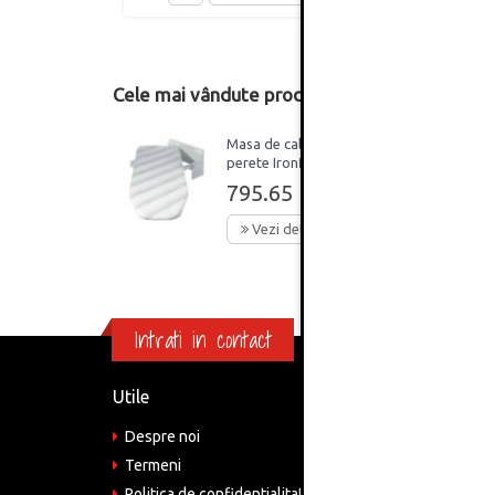
Cele mai vândute produse din această catego
Masa de calcat de
perete Ironfix Hafele
795.65 Lei
Vezi detalii
Intrati in contact
Utile
Informa
Despre noi
Adre
Bucu
Termeni
Politica de confidentialitate