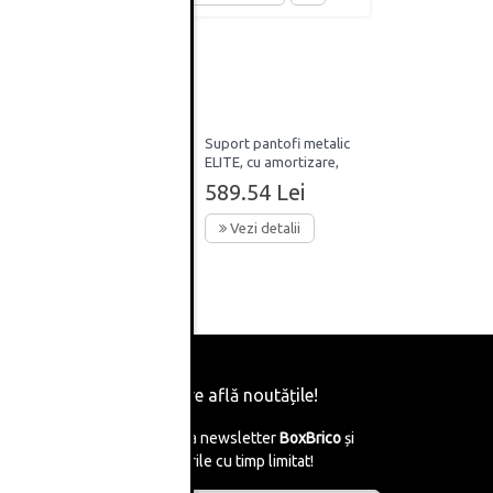
Suport pantofi metalic
0 x
ELITE, cu amortizare,
900 mm, gri antracit
589.54 Lei
Vezi detalii
Fii primul care află noutățile!
Abonează-te la newsletter
BoxBrico
și
află de reducerile cu timp limitat!