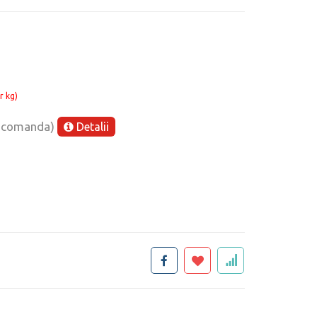
r kg)
e comanda)
Detalii