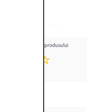
Ratingul general al produsului
0
(0 review-uri)