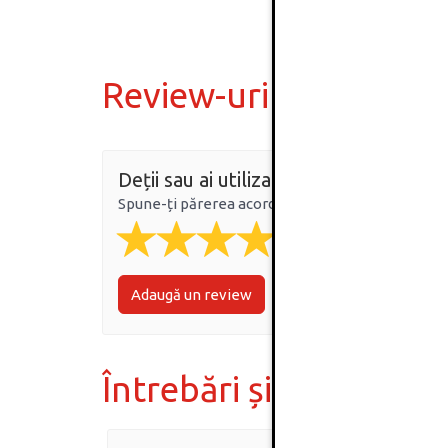
Review-uri
Deții sau ai utilizat produsul?
Spune-ți părerea acordând o nota produsului
Adaugă un review
Întrebări și răspunsur