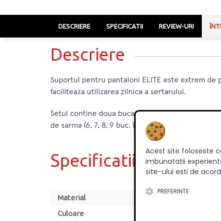
DESCRIERE
SPECIFICATII
REVIEW-URI
ÎNT
Descriere
Suportul pentru pantaloni ELITE este extrem de 
faciliteaza utilizarea zilnica a sertarului.
Setul contine doua bucati de ghidaje de montare i
de sarma (6, 7, 8, 9 buc. în functie de dimensiune)
Acest site foloseste c
Specificatii
imbunatatii experienta
site-ului esti de acord
PREFERINTE
Material
Culoare