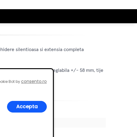
idere silentioasa si extensia completa
dem, un cadru cu latime reglabila +/- 58 mm, tije
consento.ro
okie Bot by
Accepta