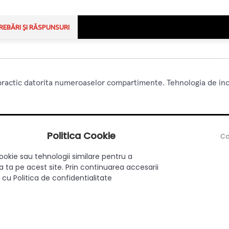
REBĂRI ȘI RĂSPUNSURI
practic datorita numeroaselor compartimente. Tehnologia de inch
nferioare, doua bucati de aparatori de ghidaj, 2 glisiere tip tan
 si suruburi.
Politica Cookie
Co
ookie sau tehnologii similare pentru a
 ta pe acest site. Prin continuarea accesarii
 cu Politica de confidentialitate
Metal/Plastic
Gri antracit