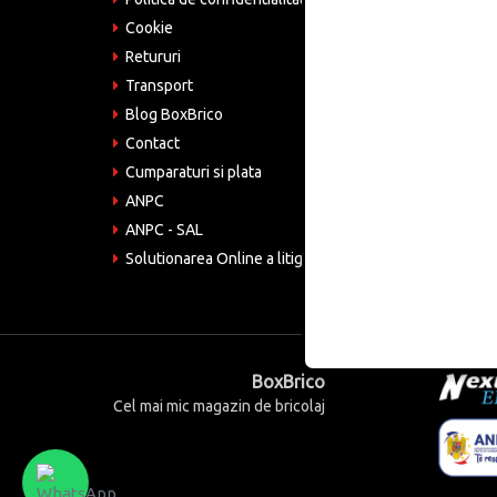
Tele
075
Cookie
Retururi
Emai
come
Transport
Blog BoxBrico
CIF:
RO4
Contact
Cumparaturi si plata
ANPC
ANPC - SAL
Solutionarea Online a litigiilor
BoxBrico
Cel mai mic magazin de bricolaj