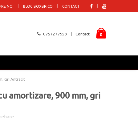
PRE NOI
BLOG BOXBRICO
CONTACT
0757277953
Contact
0
, Gri Antracit
cu amortizare, 900 mm, gri
rebare