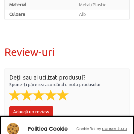
Material
Metal/Plastic
Culoare
Alb
Review-uri
Deții sau ai utilizat produsul?
Spune-ți părerea acordând o nota produsului
Adaugă un review
Politica Cookie
consento.ro
Cookie Bot by
Ratingul general al produsului