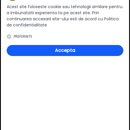
Acest site foloseste cookie sau tehnologii similare pentru
a imbunatatii experienta ta pe acest site. Prin
continuarea accesarii site-ului esti de acord cu Politica
de confidentialitate
0
(0 review-uri)
PREFERINTE
Accepta
Întrebări și răspunsuri
Ai o nelămurire?
Pune o întrebare despre produs.
Adaugă întrebarea
VĂ RECOMANDĂM ȘI