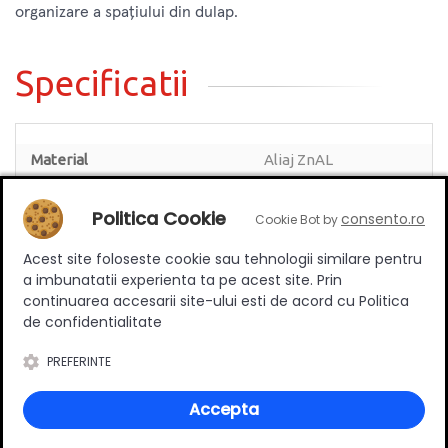
organizare a spațiului din dulap.
Specificatii
Material
Aliaj ZnAL
Culoare
Antracit
Politica Cookie
consento.ro
Cookie Bot by
Acest site foloseste cookie sau tehnologii similare pentru
a imbunatatii experienta ta pe acest site. Prin
continuarea accesarii site-ului esti de acord cu Politica
Review-uri
de confidentialitate
PREFERINTE
Deții sau ai utilizat produsul?
Accepta
Spune-ți părerea acordând o nota produsului